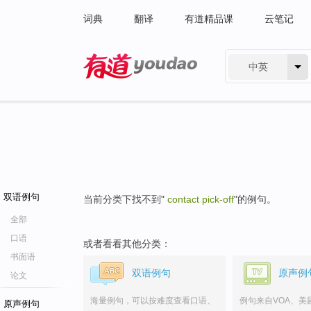
词典
翻译
有道精品课
云笔记
中英
有道 - 网易旗下搜索
双语例句
当前分类下找不到"
contact pick-off
"的例句。
全部
口语
或者看看其他分类：
书面语
双语例句
原声例
论文
海量例句，可以按难度查看口语、
例句来自VOA、美
原声例句