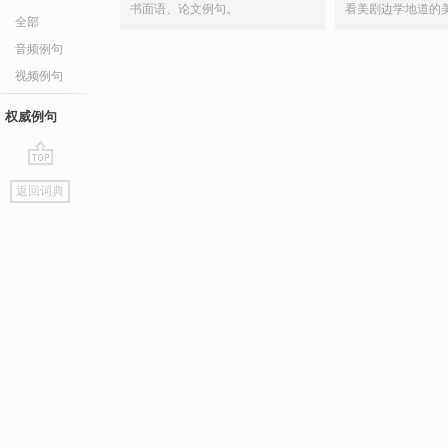
书面语、论文例句。
看美剧边学地道的
全部
音频例句
视频例句
权威例句
go
返回词典
top