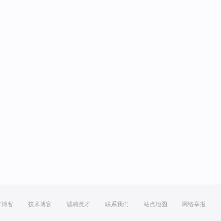
方博客
技术博客
诚聘英才
联系我们
站点地图
网络举报