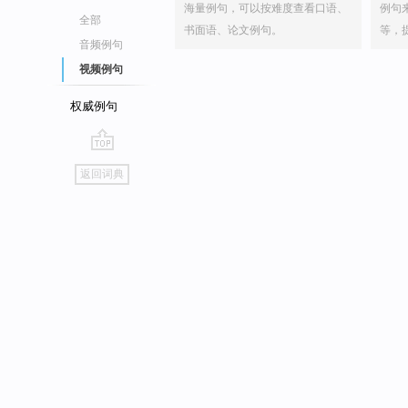
海量例句，可以按难度查看口语、
例句
全部
书面语、论文例句。
等，
音频例句
视频例句
权威例句
go
返回词典
top