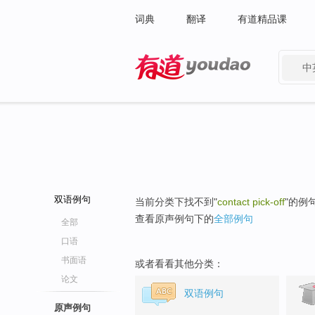
词典
翻译
有道精品课
中
有道 - 网易旗下搜索
双语例句
当前分类下找不到"
contact pick-off
"的例
查看原声例句下的
全部例句
全部
口语
书面语
或者看看其他分类：
论文
双语例句
原声例句