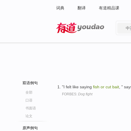
词典
翻译
有道精品课
中
有道 - 网易旗下搜索
双语例句
"I felt like saying
fish
or
cut
bait
, " sa
全部
FORBES:
Dog fight
口语
书面语
论文
原声例句