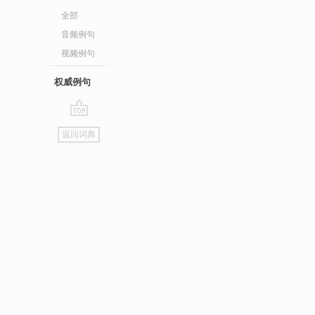
全部
音频例句
视频例句
权威例句
go
返回词典
top