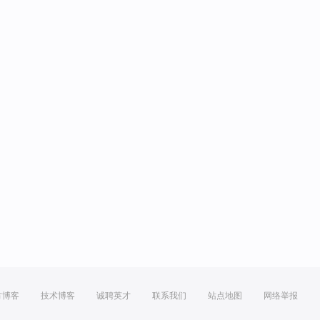
方博客
技术博客
诚聘英才
联系我们
站点地图
网络举报