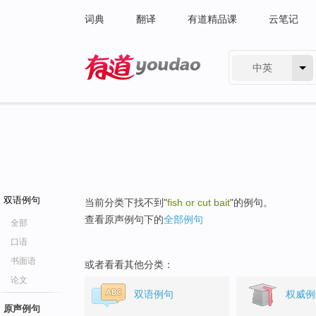
词典
翻译
有道精品课
云笔记
中英
有道 - 网易旗下搜索
双语例句
当前分类下找不到"
fish or cut bait
"的例句。
查看原声例句下的
全部例句
全部
口语
书面语
或者看看其他分类：
论文
双语例句
权威例
原声例句