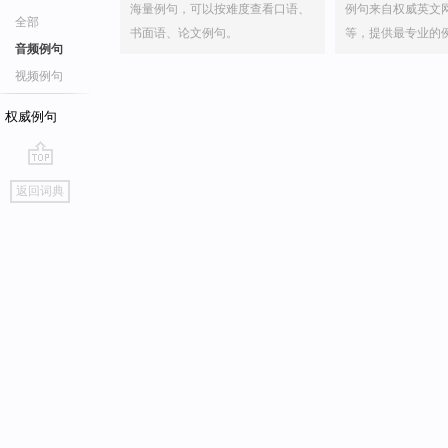
海量例句，可以按难度查看口语、
例句来自权威英文
全部
书面语、论文例句。
等，提供最专业的
音频例句
视频例句
权威例句
go
返回词典
top