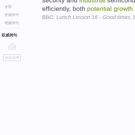
security and
industrial
semicondu
全部
efficiently, both
potential
growth
音频例句
BBC:
Lunch Lesson 16 - Good times, 
视频例句
权威例句
go
返回词典
top