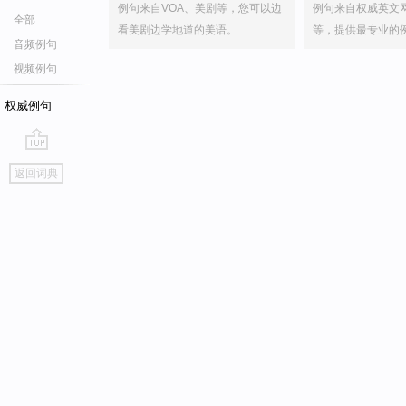
例句来自VOA、美剧等，您可以边
例句来自权威英文
全部
看美剧边学地道的美语。
等，提供最专业的
音频例句
视频例句
权威例句
go
返回词典
top