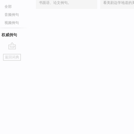
书面语、论文例句。
看美剧边学地道的
全部
音频例句
视频例句
权威例句
go
返回词典
top