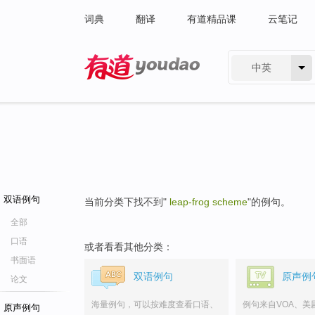
词典
翻译
有道精品课
云笔记
中英
有道 - 网易旗下搜索
双语例句
当前分类下找不到"
leap-frog scheme
"的例句。
全部
口语
或者看看其他分类：
书面语
双语例句
原声例
论文
海量例句，可以按难度查看口语、
例句来自VOA、美
原声例句