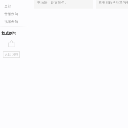
书面语、论文例句。
看美剧边学地道的
全部
音频例句
视频例句
权威例句
go
返回词典
top