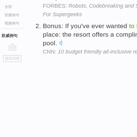
FORBES:
Robots, Codebreaking and
全部
For Supergeeks
音频例句
视频例句
Bonus: If you've ever wanted
to
place: the resort offers a comp
权威例句
pool.
CNN:
10 budget friendly all-inclusive r
go
返回词典
top