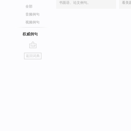
书面语、论文例句。
看美
全部
音频例句
视频例句
权威例句
go
返回词典
top