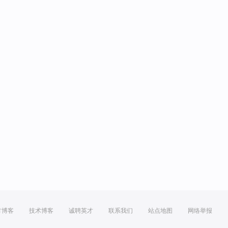
方博客
技术博客
诚聘英才
联系我们
站点地图
网络举报