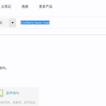
云笔记
惠惠
更多产品
英
的例句。
原声例句
来自VOA、美剧等，您可以边