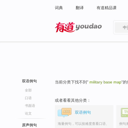
词典
翻译
有道精品课
中
有道 - 网易旗下搜索
双语例句
当前分类下找不到"
military base map
"
全部
口语
或者看看其他分类：
书面语
双语例句
论文
海量例句，可以按难度查看口语、
例句
原声例句