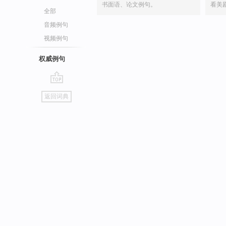
书面语、论文例句。
看美
全部
音频例句
视频例句
权威例句
go
返回词典
top