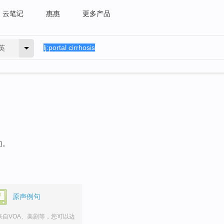
云笔记
惠惠
更多产品
英
句。
原声例句
来自VOA、美剧等，您可以边