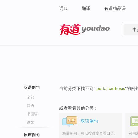
词典
翻译
有道精品课
中
有道 - 网易旗下搜索
双语例句
当前分类下找不到"
portal cirrhosis
"的例
全部
口语
或者看看其他分类：
书面语
双语例句
论文
海量例句，可以按难度查看口语、
例句
原声例句