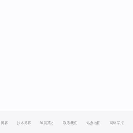
方博客
技术博客
诚聘英才
联系我们
站点地图
网络举报