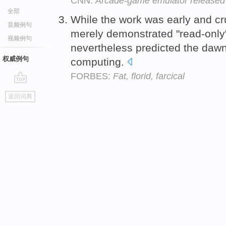
CNN:
Arcade-game emulator released
全部
While the work was early and cr
音频例句
merely demonstrated "read-onl
视频例句
nevertheless predicted the dawn
权威例句
computing.
FORBES:
Fat, florid, farcical
go
返回词典
top