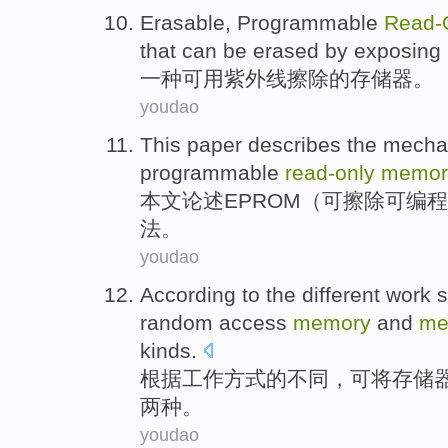
Erasable
, Programmable
Read-
that can be erased
by exposing 
一
种
可用
紫外线
擦除
的存储器
。
youdao
This paper
describes
the
mecha
programmable
read-only
memor
本文
论述EPROM
（可擦除可
编程
法。
youdao
According to
the
different
work
s
random
access
memory
and
me
kinds
.
根据
工作
方式
的
不同
，
可
将
存储
两
种
。
youdao