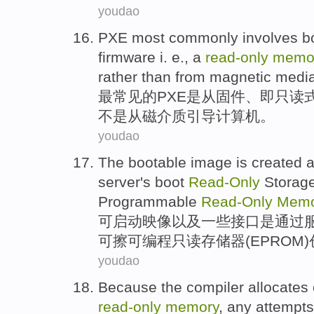
youdao
PXE
most
commonly
involves
b
firmware
i. e
.,
a
read-only
memo
rather
than
from
magnetic
medi
最
常见
的
PXE
是从
固件
、
即
只读
不是
从
磁
介质
引导
计算机
。
youdao
The
bootable
image
is
created
a
server
's
boot
Read-Only
Storag
Programmable
Read-Only
Memo
可
启动
映像
以及
一些
接口
是
通过
可擦
可编程
只读
存储器
(EPROM)
youdao
Because
the compiler
allocates
read-only
memory
, any
attempts