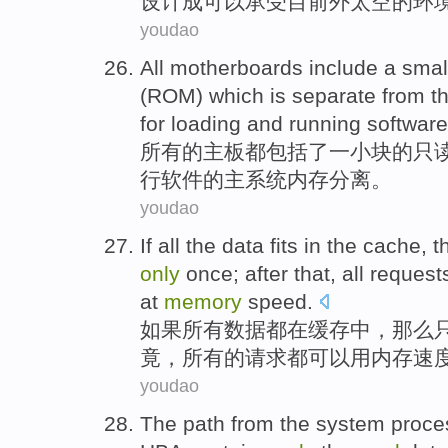
设计成可以承受
目前
外太空的
环
youdao
All
motherboards
include
a smal
(
ROM
)
which
is separate
from
t
for
loading
and
running
software
所有
的
主板都
包括
了
一小
块
的
只
行
软件的
主
系统
内存
分离。
youdao
If
all
the
data
fits
in
the
cache
,
t
only
once
;
after that
, all
request
at
memory
speed
.
如果
所有
数据
都
在
缓存
中，
那么
竟
，所有的
请求
都
可以用
内存
速
youdao
The
path
from
the
system
proce