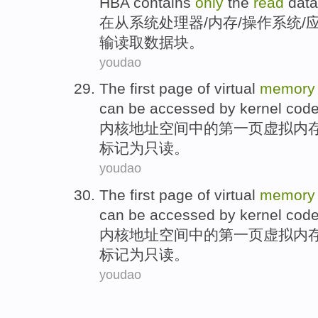
HBA contains
only
the
read
data
在
从
系统
处理器
/
内存
/
操作系统
/
输
读取
数据
块
。
youdao
The first
page
of
virtual
memory
can be
accessed
by
kernel
cod
内核
地址
空间
中的
第一
页
虚拟
内
标记
为
只读。
youdao
The first
page
of
virtual
memory
can be
accessed
by
kernel
cod
内核
地址
空间
中的
第一
页
虚拟
内
标记
为
只读。
youdao