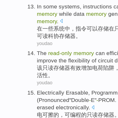
In
some
systems
,
instructions
c
memory
while
data
memory
gen
memory
.
在
一些
系统
中，
指令
可以
存储
在
可读科协存储器。
youdao
The
read-only
memory
can
effic
improve
the
flexibility
of
circuit
d
该
只读
存储器
有效
增加
电荷
陷阱
活性
。
youdao
Electrically
Erasable
,
Programm
(Pronounced"
Double
-
E
"
-
PROM. 
erased electronically.
电
可
擦
的，
可编程
的
只读
存储器