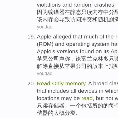
violations
and
random
crashes
.
因为
编译
器
在
静态
只读
内存
中分
该
内存
会导致
访问
冲突
和
随机
崩
youdao
Apple
alleged that
much of
the
F
(
ROM
)
and
operating
system
ha
Apple's
versions
found
on
its
Ap
苹果
公司
声称
，
该
富兰克林多
只
解除
直接
从
苹果公司的
版本上
找
youdao
Read-Only
memory
.
A
broad
cla
that
includes
all devices in
whic
locations
may
be
read
,
but not
w
只读
存储器
。
一个
包括
所
的
的
每
储器的
大概
分类
。