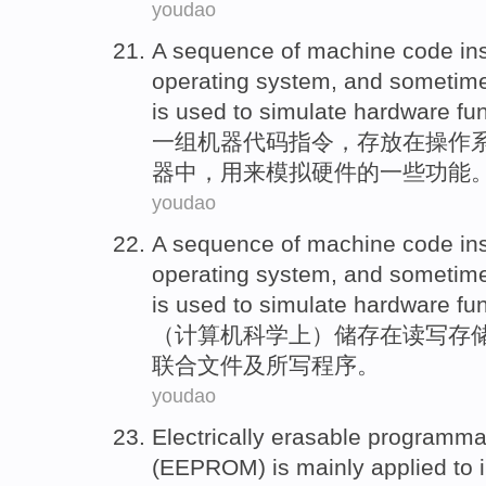
youdao
A
sequence of
machine
code
in
operating
system
, and
sometim
is used to
simulate
hardware
fu
一
组
机器
代码
指令
，
存放在
操作
器中
，
用来
模拟
硬件
的
一些功能
youdao
A sequence
of
machine
code
in
operating
system
, and sometim
is used to simulate hardware fun
（
计算机
科学上）
储存
在
读写
存
联合文件及
所
写
程序
。
youdao
Electrically
erasable
programma
(
EEPROM
) is
mainly
applied
to