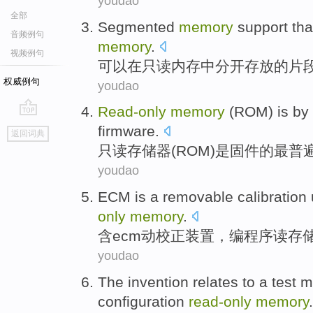
youdao
全部
Segmented
memory
support
tha
音频例句
memory
.
视频例句
可以
在
只读
内存
中分开存放的
片
权威例句
youdao
Read-only
memory
(
ROM
)
is
by 
go
firmware
.
返回词典
top
只读
存储器
(
ROM
)
是
固件
的
最
普
youdao
ECM is a removable
calibration
only
memory
.
含
ecm
动
校正
装置
，
编
程序读
存
youdao
The invention
relates to
a
test
m
configuration
read-only
memory
.