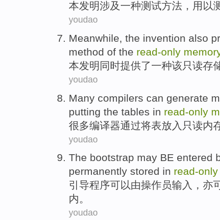
本
发明
涉及
一
种
测试
方法
，用以
youdao
Meanwhile, the
invention
also
p
method
of
the
read-only
memor
本发明
同时
提供了
一种
该
只读
存
youdao
Many
compilers
can
generate
m
putting the
tables
in
read-only
m
很多
编译器
通过
将
表
放入只读
内
youdao
The bootstrap
may
BE
entered
permanently
stored
in
read-only
引导
程序
可以
由
操作员
输入
，亦
内。
youdao