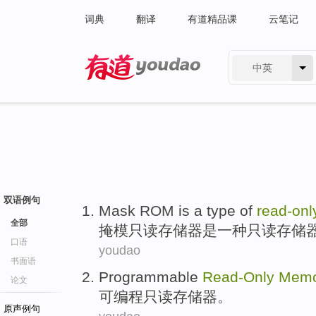
词典
翻译
有道精品课
云笔记
中英
有道 - 网易旗下搜索
双语例句
Mask
ROM
is
a
type of
read-onl
全部
掩模
只读
存储器
是
一
种
只读
存储
口语
youdao
书面语
Programmable
Read-Only
Memo
论文
可编程
只读
存储器
。
原声例句