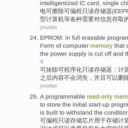
intelligentized
IC
card
, single c
电
可擦除
可编程
只读
存储器
(
EEP
型计算机
等
各种
需要对
信息
存取
youdao
EPROM: in full erasable
progra
Form
of
computer
memory
that
the power
supply
is
cut
off
and
t
可抹除
可程序化
只读
存储器
：
计
之后
内容
不会
消失
，
并且
可以
删
youdao
A programmable
read-only
mem
to
store
the
initial
start
-
up
progr
is built
to withstand
the
conditio
可
编程
只读
存储
芯片
用于
存储
计