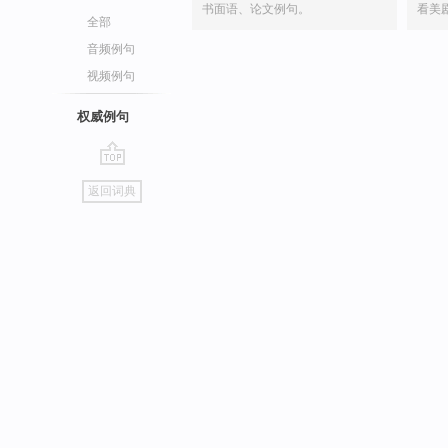
书面语、论文例句。
看美
全部
音频例句
视频例句
权威例句
go
返回词典
top