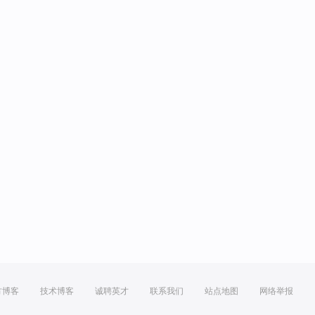
方博客
技术博客
诚聘英才
联系我们
站点地图
网络举报