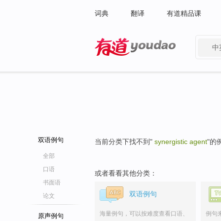
词典
翻译
有道精品课
中
有道 - 网易旗下搜索
双语例句
当前分类下找不到"
synergistic agent
"的
全部
口语
或者看看其他分类：
书面语
双语例句
论文
海量例句，可以按难度查看口语、
例句
原声例句