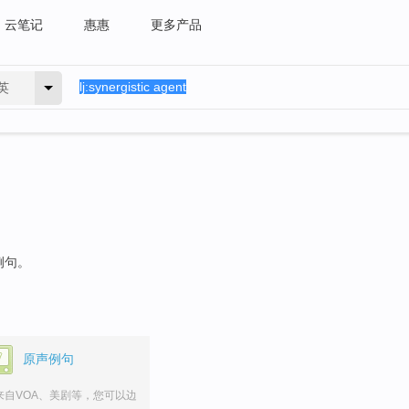
云笔记
惠惠
更多产品
英
例句。
原声例句
来自VOA、美剧等，您可以边