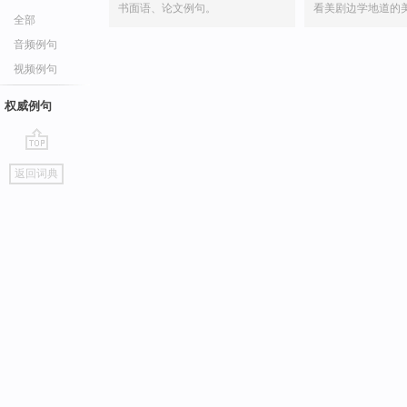
书面语、论文例句。
看美剧边学地道的
全部
音频例句
视频例句
权威例句
go
返回词典
top