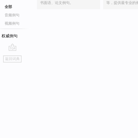
书面语、论文例句。
等，提供最专业的
全部
音频例句
视频例句
权威例句
go
返回词典
top