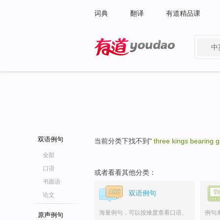
词典
翻译
有道精品课
中
有道 - 网易旗下搜索
双语例句
当前分类下找不到"
three kings bearing gi
全部
口语
或者看看其他分类：
书面语
双语例句
论文
海量例句，可以按难度查看口语、
例句
原声例句