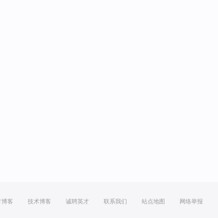
方博客
技术博客
诚聘英才
联系我们
站点地图
网络举报