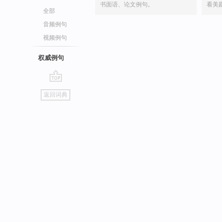
书面语、论文例句。
看美
全部
音频例句
视频例句
权威例句
go
返回词典
top