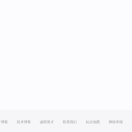
方博客
技术博客
诚聘英才
联系我们
站点地图
网络举报