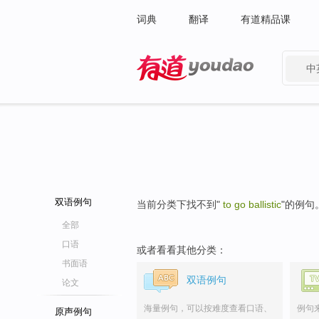
词典
翻译
有道精品课
中
有道 - 网易旗下搜索
双语例句
当前分类下找不到"
to go ballistic
"的例句
全部
口语
或者看看其他分类：
书面语
双语例句
论文
海量例句，可以按难度查看口语、
例句
原声例句