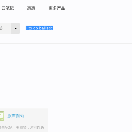
云笔记
惠惠
更多产品
英
。
原声例句
来自VOA、美剧等，您可以边