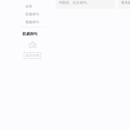
书面语、论文例句。
看美
全部
音频例句
视频例句
权威例句
go
返回词典
top