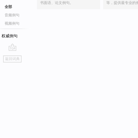
书面语、论文例句。
等，提供最专业的
全部
音频例句
视频例句
权威例句
go
返回词典
top