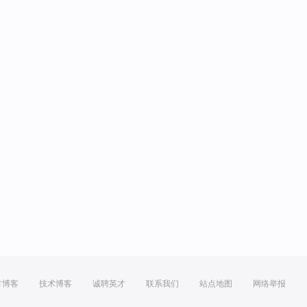
方博客
技术博客
诚聘英才
联系我们
站点地图
网络举报