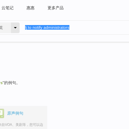
云笔记
惠惠
更多产品
英
rs
"的例句。
原声例句
来自VOA、美剧等，您可以边