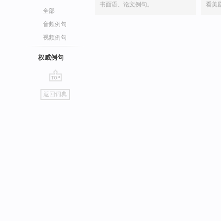
书面语、论文例句。
看美
全部
音频例句
视频例句
权威例句
go
返回词典
top