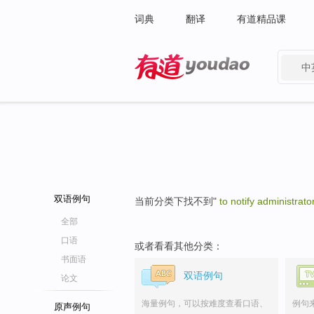
词典
翻译
有道精品课
中
有道 - 网易旗下搜索
双语例句
当前分类下找不到"
to notify administrato
全部
口语
或者看看其他分类：
书面语
双语例句
论文
海量例句，可以按难度查看口语、
例句
原声例句