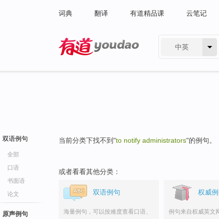
词典
翻译
有道精品课
云笔记
中英
有道 - 网易旗下搜索
双语例句
当前分类下找不到"
to notify administrators
"的例句。
全部
口语
或者看看其他分类：
书面语
双语例句
权威例
论文
海量例句，可以按难度查看口语、
例句来自权威英文
原声例句