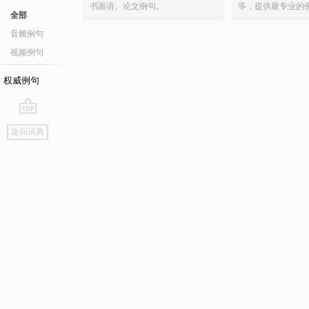
书面语、论文例句。
等，提供最专业的
全部
音频例句
视频例句
权威例句
go
返回词典
top