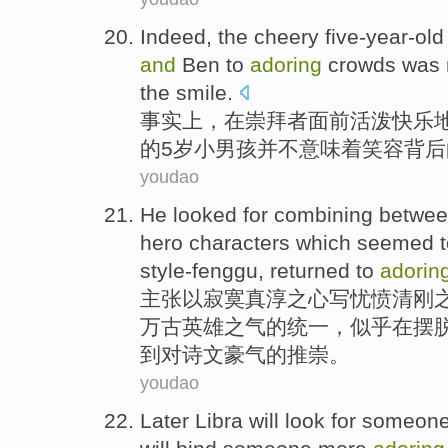
Indeed
,
the
cheery
five-year-old
and
Ben
to
adoring
crowds
was 
the
smile
.
事实上
，
在
崇拜者
面前活泼快乐
的
5岁
小男孩
并不
意味着笑容
背后
youdao
He
looked for
combining betwe
hero
characters
which
seemed t
style-fenggu,
returned
to
adorin
主张以寂寞真淳之心写忧愤清刚
万古
英雄
之气的统一，
似乎
在
摆
到
对
诗文
豪气
的推崇。
youdao
Later
Libra
will
look
for
someon