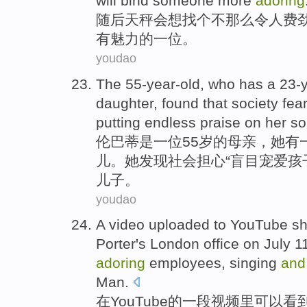
will bind someone
more
adoring
随后
天秤
会
想
找个
不那么
令人费
有魅力的一位。
youdao
The 55-year-old
, who
has
a
23-y
daughter
,
found that
society
fea
putting endless
praise on
her
so
伦巴
蒂是
一
位55岁的
母亲
，
她
有
儿
。她
发现
社会
担心
“
盲目
宠爱孩
儿子。
youdao
A
video
uploaded
to
YouTube
s
Porter
's
London
office
on
July
1
adoring
employees
,
singing
and
Man
.
在
YouTube
的
一
段视频
里可以看