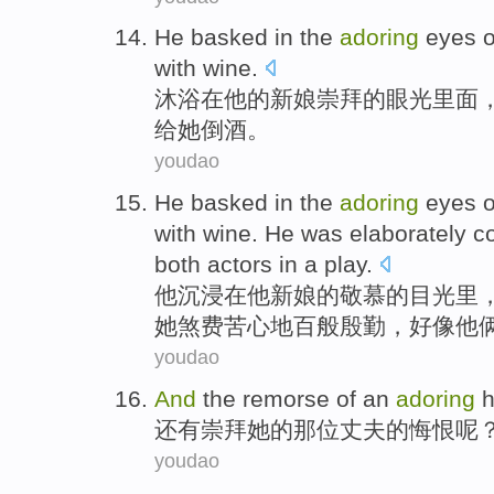
He
basked
in
the
adoring
eyes
o
with
wine
.
沐浴
在
他
的
新娘
崇拜
的
眼光
里面
给
她
倒
酒
。
youdao
He
basked
in
the
adoring
eyes
o
with
wine
. He was
elaborately
c
both
actors
in
a play.
他
沉浸
在
他
新娘
的
敬慕
的
目光
里
她
煞费苦心地
百般
殷勤
，
好像
他
youdao
And
the
remorse
of
an
adoring
还有
崇拜
她
的
那位
丈夫
的
悔恨
呢
youdao