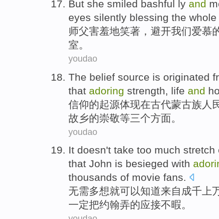
But she
smiled
bashful
ly
and
m
eyes
silently
blessing
the whole
师父害羞
地
笑著
，
避开
我们
爱慕
室
。
youdao
The
belief
source is originated 
that
adoring
strength
,
life
and
h
信仰
的
起源
体现在古代
蒙古族
人
故乡的崇敬等三个方面。
youdao
It doesn't
take too
much
stretch
that
John
is
besieged with
adori
thousands
of
movie fans
.
无需
多
想就可以
知道
来自成千上
一定把
约翰
弄的
应接
不暇。
youdao