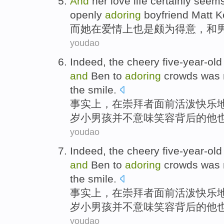
And
her
love life
certainly
seem
openly
adoring
boyfriend
Matt
K
而
她
在
爱情
上
也是颇为
得意，和
youdao
Indeed
,
the
cheery
five-year-old
and
Ben
to
adoring
crowds
was 
the
smile
.
事实上
，
在
崇拜者面前
活泼
快乐
岁
小男孩
并不
意味
笑容
背后
的他
youdao
Indeed
,
the
cheery
five-year-old
and
Ben
to
adoring
crowds
was 
the
smile
.
事实上
，
在
崇拜者面前
活泼
快乐
岁
小男孩
并不
意味
笑容
背后
的他
youdao