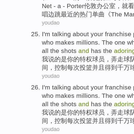
Net - a - Porter
伦敦
办公室
，就
唱
边
跳
最近的
热门
单曲《The M
youdao
I'm
talking about
your
franchise
who makes millions. The one wh
all
the
shots
and
has
the
adorin
我
说
的是
你
的
特权
球员
，弄走
球
间
，控制每次
投篮
并且
得到
千万
youdao
I'm
talking about
your
franchise
who makes millions. The one wh
all
the
shots
and
has
the
adorin
我
说
的是
你
的
特权
球员
，弄走
球
间
，控制每次
投篮
并且
得到
千万
youdao