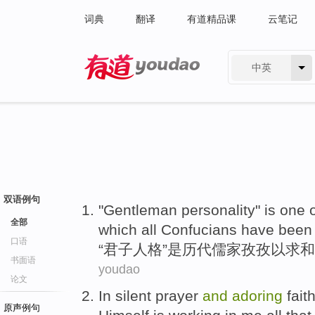
词典
翻译
有道精品课
云笔记
中英
有道 - 网易旗下搜索
双语例句
"
Gentleman
personality
"
is
one
全部
which all Confucians
have been
口语
“
君子
人格
”
是
历代
儒家孜孜以求和
书面语
youdao
论文
In
silent
prayer
and
adoring
fait
原声例句