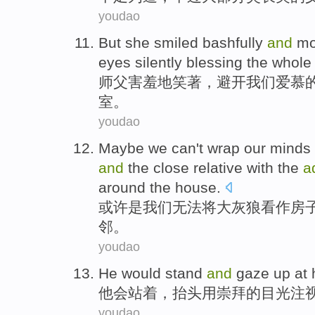
youdao
But she
smiled
bashfully
and
mo
eyes
silently
blessing
the whole
师父
害羞
地
笑
著，避开
我们
爱慕
室
。
youdao
Maybe
we
can't
wrap
our minds
and
the close relative with the
a
around the
house
.
或许是
我们
无法
将大灰狼
看作
房
邻。
youdao
He
would
stand
and
gaze up
at
他
会
站着
，
抬头
用
崇拜
的
目光
注
youdao