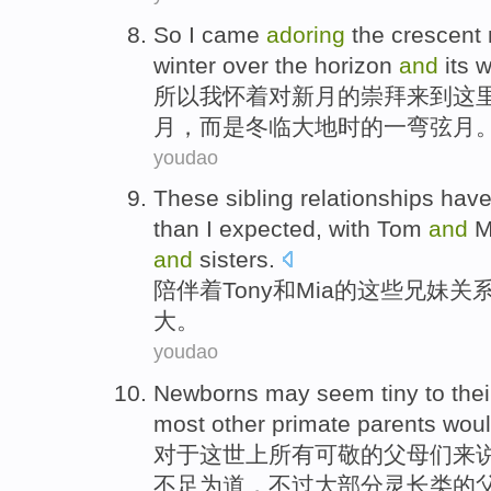
So
I
came
adoring
the crescent
winter
over the horizon
and
its 
所以
我
怀着对新月的
崇拜
来到这
月，而是
冬
临大地时的
一
弯弦月
youdao
These
sibling
relationships
hav
than
I
expected
, with Tom
and
M
and
sisters.
陪伴着Tony
和
Mia的
这些
兄妹
关
大。
youdao
Newborns
may seem
tiny to the
most
other primate
parents
wou
对于这世上所有可敬的
父母
们
来
不足为道，
不过
大部分
灵长类
的