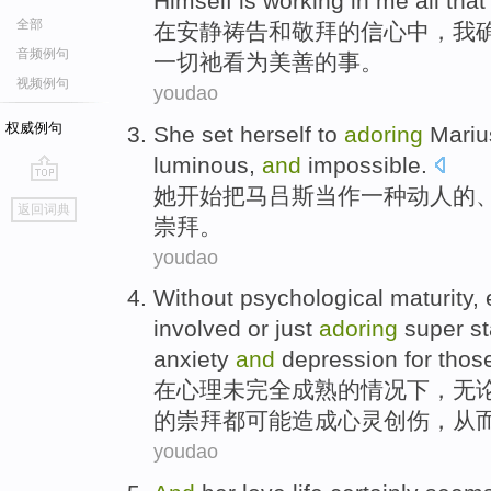
Himself
is working in
me
all that
全部
在
安静
祷告
和
敬
拜的
信心
中，
我
音频例句
一切
祂
看
为美善的事。
视频例句
youdao
权威例句
She
set
herself
to
adoring
Mariu
luminous
,
and
impossible
.
她
开始把
马吕斯
当作
一种
动人的
go
返回词典
top
崇拜
。
youdao
Without
psychological
maturity
,
involved
or
just
adoring
super st
anxiety
and
depression
for those
在
心理
未
完全
成熟
的
情况下，
无
的崇拜都可能造成心灵创伤，
从
youdao