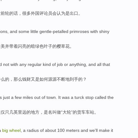
大
前轮
的话，
很多
外国
评论员
会
认为是
出口
。
ions,
and
some
little gentle-petalled primroses
with
shiny
柔美
并带着
闪亮
的暗绿色
叶子的樱草花。
 not with any regular kind of job
or anything
, and
all that
什么的
，
那么
钱财
又是如何源源不断地到手的？
s just
a
few
miles
out
of
town
. It
was
a turck
stop
called
the
镇
仅只
几
英里远
的
地方
，
是
名
叫做“大轮”的货车车站。
a
big
wheel
, a
radius
of
about
100
meters
and we
'll
make it