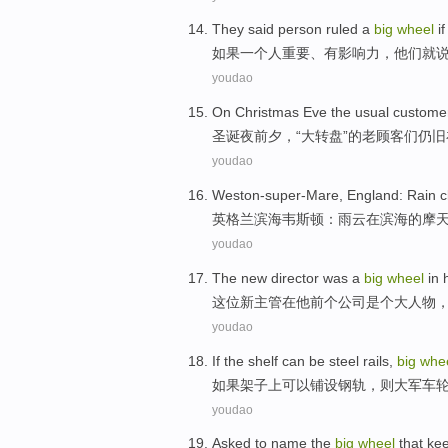
They
said
person
ruled
a
big
wheel
if
如果
一个
人
重要
、
有
影响力
，
他们就
youdao
On
Christmas
Eve
the
usual
custome
圣诞
夜前夕
，“大转盘”
的
老
顾客们
仍旧
youdao
Weston-super-Mare
,
England
:
Rain c
英格兰
滨海
韦斯顿：
雨云
在滨海
的
摩
youdao
The
new
director
was a
big
wheel
in
这位
新
主管
在
他
前个
公司
是个
大人物
youdao
If
the shelf
can
be steel
rails
,
big
whe
如果
架子
上
可以
铺设
钢轨
，则大军
车
youdao
Asked to name
the
big
wheel
that
ke