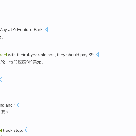
May
at
Adventure
Park
.
放。
eel
with
their
4-year-old
son
,
they
should
pay
$
9
.
天
轮，
他们
应该
付
9美元。
ngland
?
的呢？
l
truck
stop
.