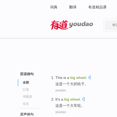
词典
翻译
有道精品课
中
有道 - 网易旗下搜索
双语例句
This
is
a
big
wheel
.
全部
这
是
一个
大
的
轮子
。
口语
youdao
书面语
It
's
a
big
wheel
.
论文
这
是
一个
大
车轮
。
youdao
原声例句