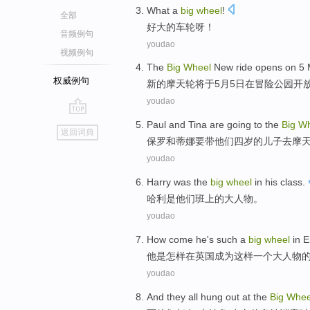
What a
big
wheel
!
全部
好
大
的
车轮
呀！
音频例句
youdao
视频例句
The
Big
Wheel
New
ride opens
on
5 
权威例句
新的
摩天轮
将
于
5
月5日
在
冒险
公园开
youdao
go
Paul
and
Tina
are going to
the
Big
Wh
返回词典
top
保罗
和
蒂娜
要
带
他们
四岁
的
儿子
去
摩
youdao
Harry
was
the
big
wheel
in his class
.
哈利
是
他们
班上
的
大人物
。
youdao
How come
he
's
such
a
big
wheel
in
E
他
是
怎样
在
英国
成为
这样
一个
大人物
youdao
And
they
all
hung out
at
the
Big
Whee