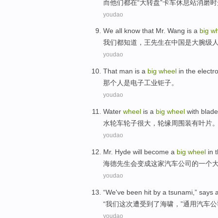
而
他们
都
在
“
大
转盘”
卡车
休息站
消磨时
youdao
We
all
know
that
Mr. Wang
is
a
big
wh
我们
都
知道
，
王先生
在
中国
是
大腕
级
youdao
That
man
is
a
big
wheel
in the
electr
那个
人
是
电子
工业
钜子。
youdao
Water
wheel
is a
big
wheel
with blad
水轮车轮子
很大
，轮缘
周围
装有
叶片
youdao
Mr.
Hyde
will
become
a
big
wheel
in 
海德
先生
会
变成
这家
汽车
公司
的
一个
youdao
“
We
've
been hit
by
a
tsunami,”
says
“
我们
这次
遭受
到了海啸，”通用汽车公
youdao