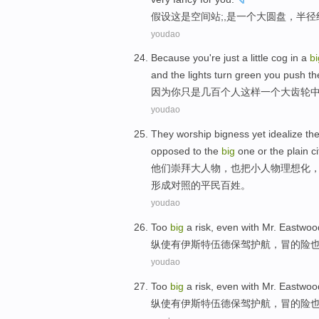
假设
这
是
空间站
;,
是
一
个
大
圆盘
，
半径
youdao
Because
you
're just
a
little cog
in
a
b
and
the lights
turn
green
you push
th
因为
你
只是
几百
个人
这样
一
个
大
齿轮
youdao
They
worship
bigness yet
idealize
the 
opposed
to
the
big
one
or
the
plain c
他们
崇拜
大人物，也把
小人物理想化
形成对照的
平民百姓
。
youdao
Too
big
a
risk
,
even
with
Mr.
Eastwoo
纵使
有
伊斯特伍德
保驾护航，冒
的
险
youdao
Too
big
a
risk
,
even
with
Mr.
Eastwoo
纵使
有
伊斯特伍德
保驾护航，冒
的
险