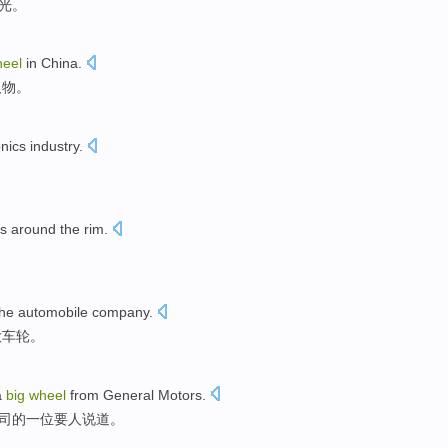
光。
eel
in
China
.
人物。
onics
industry
.
es
around
the
rim
.
。
the
automobile
company
.
大
车轮
。
a
big
wheel
from
General Motors
.
司的
一位
要人
说道
。