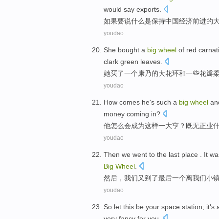
would
say
exports
.
如果
要说
什么
是
保持
中国
经济
前进
的
youdao
She
bought
a
big
wheel
of
red carnat
clark
green
leaves
.
她
买了
一个
康乃
的
大
花环
和
一些
花瓣
youdao
How
comes
he
's
such
a
big
wheel
and
money
coming
in?
他
怎么会
成为
这样
一
大亨
？既无正业
youdao
Then
we
went
to
the last
place
. It wa
Big
Wheel
.
然后
，
我们
又
到了
最后
一个
离我们小
youdao
So let
this
be
your space station
; it
's
very fancy
for
you.