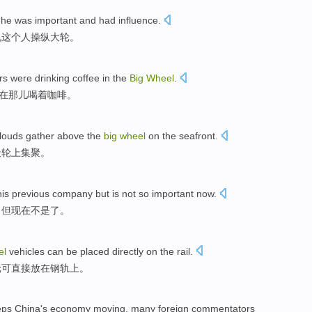
he was
important
and
had
influence
.
说
这个人
操纵
大
轮
。
rs
were
drinking coffee
in the
Big
Wheel
.
在
那儿
喝
着咖啡。
louds gather above
the
big
wheel
on
the seafront.
天
轮上集聚。
his
previous
company
but
is not
so important
now
.
，
但
现在
不
是了
。
el
vehicles
can
be
placed
directly
on
the
rail
.
轮
可
直接
放在
钢轨
上
。
eps
China's
economy
moving
,
many
foreign
commentators