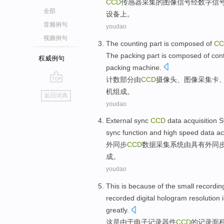
CCD
传感器
采集
的
图像
信号
经
数字
信
全部
设备
上
。
音频例句
youdao
视频例句
The counting
part
is
composed
of
CC
The
packing
part is composed of con
权威例句
packing machine.
计数
部分
由
CCD
摄像头
、
图像
采集
卡
go
机组成。
返回词典
top
youdao
External
sync
CCD
data
acquisition
S
sync
function
and
high speed
data
ac
外
同步
CCD
数据
采集
系统
由
具有
外同
成。
youdao
This
is
because
of
the
small
recordin
recorded
digital
hologram
resolution 
greatly
.
这
是
由于
电子
记录
器件
CCD
的
记录
面