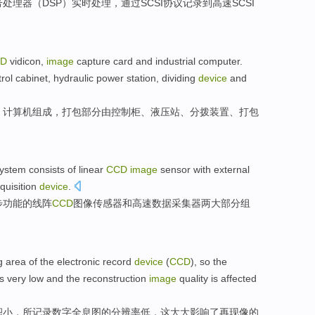
号
处理器
（
DSP
）
实时
处理
，
通过
SCSI
协议
记录到
高速SCSI
D
vidicon
,
image
capture
card
and industrial
computer
.
trol
cabinet
,
hydraulic power
station
,
dividing
device
and
、
计算机
组成，
打包
部分由
控制柜
、
液压
站
、
分拨
装置
、打包
ystem
consists
of
linear
CCD
image
sensor
with
external
quisition
device
.
步
功能
的
线阵
CCD
图像
传感器
和
高速
数据
采集器
两大部分组
g
area
of the
electronic
record
device
(
CCD
),
so the
is very
low
and the
reconstruction
image
quality
is
affected
积
小
，
所
记录
数字
全息图
的
分辨率
低
，这大大
影响了
再现
像
的