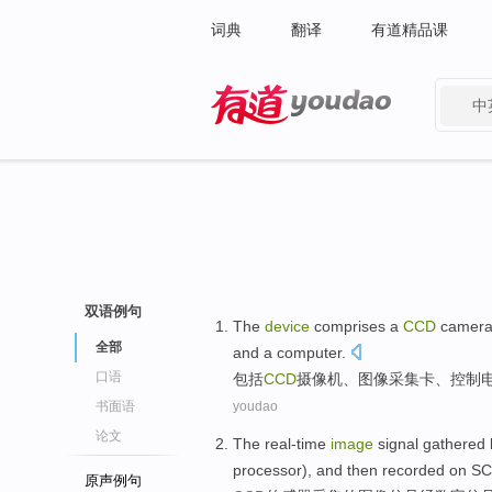
词典
翻译
有道精品课
中
有道 - 网易旗下搜索
双语例句
The
device
comprises
a
CCD
camer
全部
and
a
computer
.
口语
包括
CCD
摄像机
、
图像
采集
卡
、
控制
书面语
youdao
论文
The
real-time
image
signal
gathered
processor
), and then
recorded
on
SC
原声例句