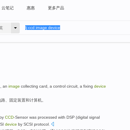
云笔记
惠惠
更多产品
英
a
,
an
image
collecting
card
, a
control
circuit
, a
fixing
device
电路
、
固定
装置
和
计算机
。
by
CCD
-Sensor was
processed with
DSP
(
digital
signal
SI
device
by
SCSI
protocol
.