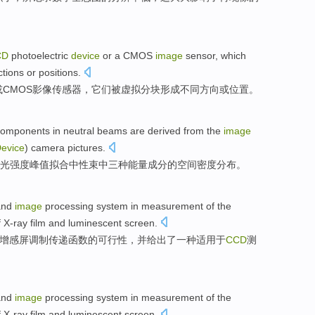
CD
photoelectric
device
or
a CMOS
image
sensor
,
which
ctions
or
positions.
或
CMOS
影像
传感器
，
它们
被
虚拟
分块
形成
不同
方向
或位置。
components
in
neutral
beams
are derived
from the
image
evice
)
camera
pictures.
光
强度
峰值
拟合
中性
束
中
三种
能量
成分
的空间
密度
分布
。
and
image
processing
system
in
measurement
of
the
f X-ray
film
and
luminescent
screen
.
增感屏
调制
传递
函数
的
可行性，
并
给出了一种适用于
CCD
测
and
image
processing
system
in
measurement
of
the
f X-ray
film
and
luminescent
screen
.