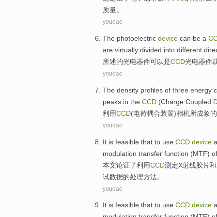
质量
。
youdao
The
photoelectric
device
can be
a
C
are
virtually
divided into
different
dire
所述的
光电
器件
可以
是
CCD
光电器件
youdao
The
density
profiles
of
three
energy
peaks
in the
CCD
(
Charge
Coupled
D
利用
CCD
(
电荷
耦合
装置
)
相机
所
成象
的
youdao
It is feasible
that to
use
CCD
device
modulation
transfer
function
(MTF)
o
本文
论证
了
利用
CCD
测定
X
射线
胶片
和
试数据的
处理
方法
。
youdao
It is feasible
that to
use
CCD
device
modulation
transfer
function
(MTF)
o