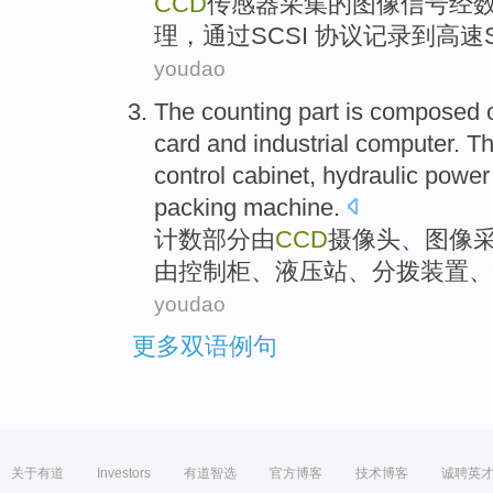
CCD
传感器
采集
的
图像
信号
经
理
，
通过
SCSI
协议
记录到
高速S
youdao
The counting
part
is
composed
card
and industrial
computer
. T
control
cabinet
,
hydraulic power
packing machine.
计数
部分
由
CCD
摄像头
、
图像
由
控制柜
、
液压
站
、
分拨
装置
、
youdao
更多双语例句
关于有道
Investors
有道智选
官方博客
技术博客
诚聘英