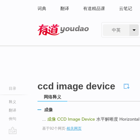
词典
翻译
有道精品课
云笔记
中英
有道 - 网易旗下搜索
ccd image device
目录
网络释义
释义
成像
翻译
例句
...
成像
CCD Image Device
水平解晰度 Horizontal Re
基于92个网页
-
相关网页
go