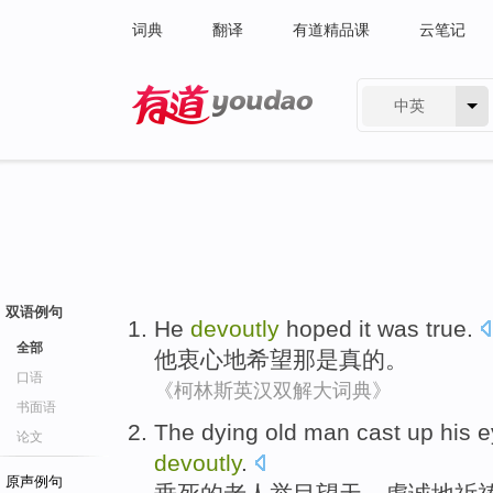
词典
翻译
有道精品课
云笔记
中英
有道 - 网易旗下搜索
双语例句
He
devoutly
hoped
it
was
true
.
全部
他
衷心地
希望
那
是
真的
。
口语
《柯林斯英汉双解大词典》
书面语
The dying
old man
cast up his 
论文
devoutly
.
原声例句