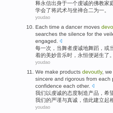
释
永信
出身于
一个
虔诚
的
佛教
家
学会
了将武术与
坐禅
合二为一。
youdao
Each
time
a
dancer moves
devo
searches the
silence
for
the vei
engaged
.
每一
次
，当
舞者
虔诚地舞蹈
，
或
着的
美妙
音乐时，
永恒
便诞生了
youdao
We
make
products
devoutly
, w
sincere
and
rigorous
from
each
confidence
each
other.
我们
以
虔诚
的态度
制造
产品
，
希
我们的
严谨
与
真诚
，借此建立起
youdao