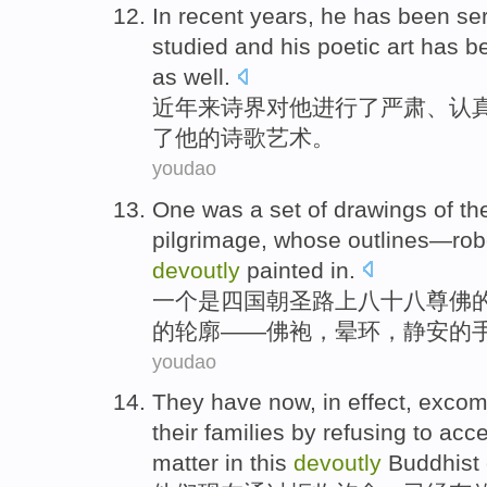
In recent years
,
he
has been
ser
studied
and
his
poetic
art
has
b
as well
.
近年
来诗界对
他
进行
了
严肃
、认
了
他
的
诗歌
艺术
。
youdao
One
was
a
set
of
drawings of th
pilgrimage
, whose
outlines
—
ro
devoutly
painted in
.
一
个
是
四国
朝圣
路上八十八
尊
佛
的
轮廓
——
佛袍
，
晕
环，静安的
youdao
They
have
now
, in effect,
excom
their
families
by
refusing to acc
matter
in
this
devoutly
Buddhist