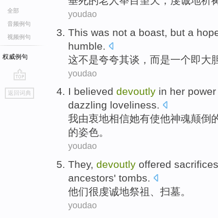
垂死
的
老人
举目望
天
，
虔诚
地
祈
全部
youdao
音频例句
This
was not
a
boast,
but
a
hope
视频例句
humble
.
权威例句
这
不是
夸夸其谈，
而是
一个
即
大
youdao
go
I
believed
devoutly
in
her
power
返回词典
top
dazzling
loveliness
.
我
由衷
地相信
她
有
使
他
神魂颠倒
的
姿色。
youdao
They
,
devoutly
offered sacrifice
ancestors' tombs
.
他们
很虔诚地
祭祖
、
扫墓
。
youdao