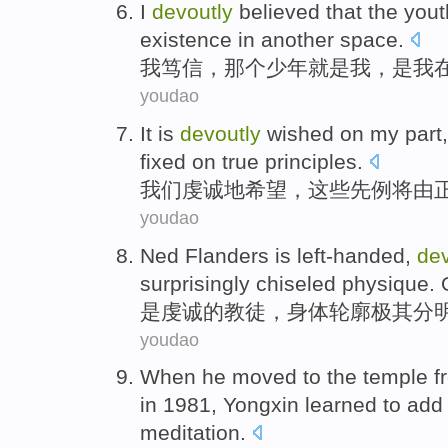
I
devoutly
believed
that the
yout
existence
in
another
space
.
我
笃信
，
那个
少年
就是
我
，是
我
youdao
It
is
devoutly
wished
on my part,
fixed on
true
principles
.
我们
虔诚地
希望
，
这些
先例
将
由
youdao
Ned Flanders
is
left-handed,
dev
surprisingly chiseled
physique.
是
虔诚
的教徒，身体轮廓
极其
分
youdao
When he moved to the
temple
f
in
1981,
Yongxin
learned to
add 
meditation
.