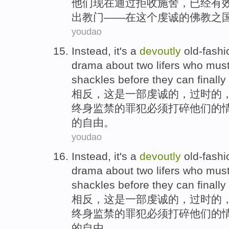
他们
现在
通过
拒收
施舍
，
已经
有
出
教门——
在
这个
虔诚
的
佛教
之
youdao
Instead
,
it
's
a
devoutly
old-fash
drama about
two
lifers
who
mus
shackles
before they can
finally
相反
，
这
是
一部
虔诚的，
过时的
终身
监禁的罪犯
必须
打碎
他们的
的自由。
youdao
Instead
,
it
's
a
devoutly
old-fash
drama about
two
lifers
who
mus
shackles
before they can
finally
相反
，
这
是
一部
虔诚的，
过时的
终身
监禁的罪犯
必须
打碎
他们的
的自由。