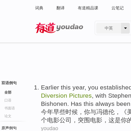
词典
翻译
有道精品课
云笔记
中英
有道 - 网易旗下搜索
双语例句
Earlier
this year
,
you
establishe
全部
Diversion
Pictures
,
with
Stephe
口语
Bishonen. Has
this
always
been
书面语
今年
早些时候
，
你
与
冯德伦
，《
论文
个
电影
公司
，突围电影，
这
是
你
youdao
原声例句