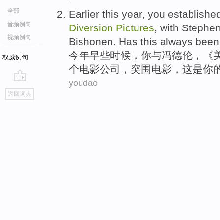
全部
Earlier
this year
,
you
establishe
音频例句
Diversion
Pictures
,
with
Stephe
视频例句
Bishonen. Has
this
always
been
今年
早些时候
，
你
与
冯德伦
，《
权威例句
个
电影
公司
，突围电影，
这
是
你
youdao
go
返回词典
top