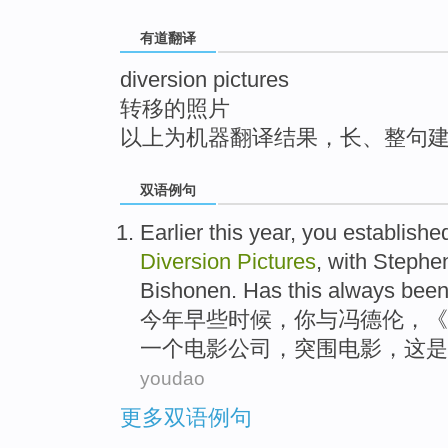
top
有道翻译
diversion pictures
转移的照片
以上为机器翻译结果，长、整句
双语例句
Earlier
this year
,
you
establishe
Diversion
Pictures
,
with
Stephe
Bishonen. Has
this
always
bee
今年
早些时候
，
你
与
冯德伦
，《
一
个
电影
公司
，突围电影，
这
是
youdao
更多双语例句