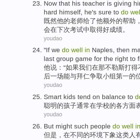
Now that
his
teacher
is
giving
h
hard
himself
, he's
sure
to
do
we
既然
他
的
老师
给了
他
额外的
帮助
会
在
下次
考试中取得好成绩
。
youdao
"
If
we
do
well
in
Naples
,
then
ma
last
group
game
for the right to 
他
说：“
如果
我们
在
那不勒斯打
得
后
一
场
能
与
拜仁
争取
小组
第一
的
youdao
Smart
kids
tend
on balance
to
d
聪明
的
孩子
通常
在学校的各
方面
youdao
But
might
such
people
do
well
i
但是
，
在
不同
的
环境下象
这类
人