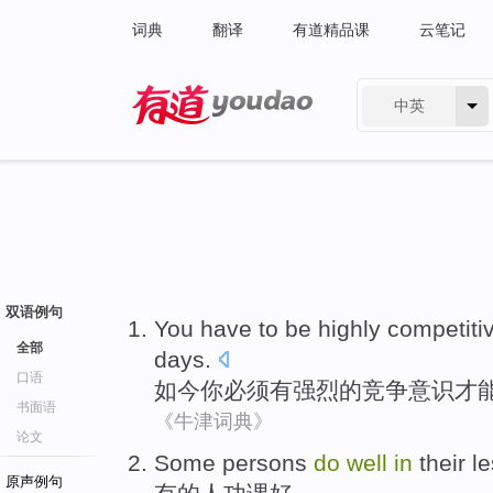
词典
翻译
有道精品课
云笔记
中英
有道 - 网易旗下搜索
双语例句
You
have to
be
highly
competiti
全部
days
.
口语
如今
你
必须
有
强烈
的
竞争意识
才
书面语
《牛津词典》
论文
Some
persons
do
well
in
their
l
原声例句