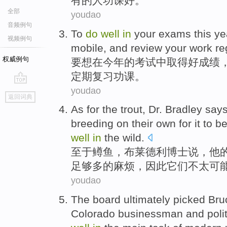
有的
人
功课
好
。
全部
youdao
音频例句
To
do
well
in
your exams
this ye
视频例句
mobile
, and
review
your work
re
权威例句
要
想
在
今年
的考试中取得
好
成绩
定期
复习
功课
。
youdao
go
返回词典
top
As for
the trout
,
Dr.
Bradley
say
breeding
on
their own for it to
be
well
in
the wild
.
至于
鳟鱼
，
布莱德利
博士
说，
他
足够多
的
麻烦
，因此
它们
不太
可
youdao
The board
ultimately
picked
Bru
Colorado
businessman
and
poli