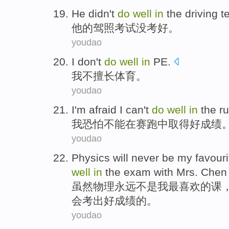
He
didn't
do
well
in
the
driving
t
他
的
驾照
考试
没
考
好
。
youdao
I
don't
do
well
in
PE
.
我
不
擅长
体育。
youdao
I
'm afraid I
can't
do
well
in
the
r
我
恐怕
不能
在
赛跑
中取得
好
成绩
youdao
Physics
will never
be
my
favouri
well
in
the
exam with
Mrs. Chen
虽然物理
永远
不是
我
最喜欢的
课
会考出
好
成绩
的
。
youdao