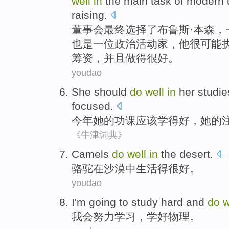
well
in
the
main
task
of
modern
raising
.
董事会
最终
选择了
布鲁斯·
本森
，
也是
一位
政治
活动家
，
他
很
可能
筹资，并且
做
得很好。
youdao
She
should
do
well
in
her
studie
focused
.
今年
她
的
功课
应该
学
得好
，
她
的
《牛津词典》
C
amels
do
well
in
the desert.
骆
驼在沙漠中生活得很好。
youdao
I
'm going to study hard and
do
w
我
会努力学习，学好物理。