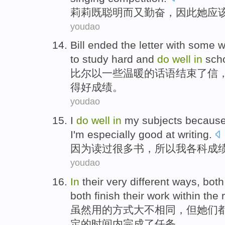
莉
莉既聪明而又勤奋，因此她应
youdao
B
ill ended the letter with som
to study hard and
do
well
in
scho
比
尔以一些温暖的话语结束了信
得好成绩。
youdao
I
do
well
in
my subjects because o
I'm especially good at writing.
因
为读过很多书，所以我各科成
youdao
I
n
their very different ways, bot
both finish their work within the
虽
然用的方式大不相同，但她们
定的时间内完成了任务。