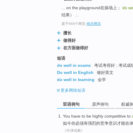
... on the playground在操场上；
do wel
结果） ...
基于444个网页
-
相关网页
擅长
做得好
在方面做得好
短语
do well in exams
考试考得好 ; 考试成绩
Do well in English
做好英文
do well in learning
会学
更多
网络短语
双语例句
原声例句
权威
You
have to
be
highly
competitive
to
如今
你
必须
有
强烈
的
竞争意识
才能
在
《牛津词典》