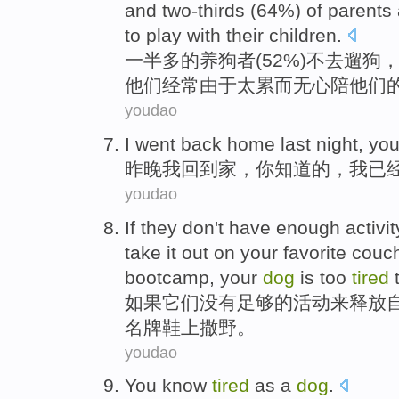
and
two-thirds
(64%)
of
parents
to
play with
their
children
.
一半
多
的
养
狗
者(52%)
不
去
遛
狗
他们
经常
由于
太累
而无心
陪
他们
youdao
I
went back
home
last night
,
yo
昨晚
我
回到
家
，
你
知道
的，
我已
youdao
If
they
don't have
enough
activit
take it out
on
your
favorite
couc
bootcamp
, your
dog
is too
tired
t
如果
它们
没有
足够的
活动
来
释放
名牌
鞋
上撒野
。
youdao
You
know
tired
as
a
dog
.