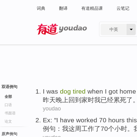
词典
翻译
有道精品课
云笔记
中英
有道 - 网易旗下搜索
双语例句
I
was
dog
tired
when
I
got home
全部
昨天
晚上
回到
家
时
我
已经
累死了
口语
youdao
书面语
Ex
: "
I
have
worked
70
hours
this
论文
例句
：
我
这
周
工作了
70
个小时
。
原声例句