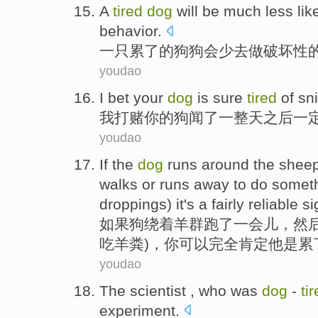
A
tired
dog
will be
much less
lik
behavior
.
一只
累了
的
狗狗
会
少
去
做破坏性
youdao
I
bet
your
dog
is
sure
tired
of
sni
我
打赌
你
的
狗
闻
了
一整天
之后
一
youdao
If
the
dog
runs around
the
shee
walks
or
runs
away to
do
someth
droppings
) it's a fairly reliable 
如果
狗
绕
着
羊群
跑
了
一会儿
，
然
吃
羊粪
)，你可以完全肯定
他
是
累
youdao
The
scientist
, who was
dog
-
ti
experiment
.