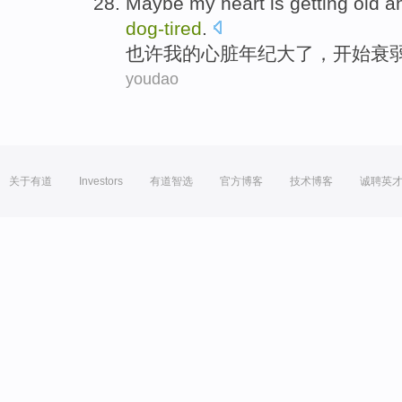
Maybe
my
heart
is getting
old
an
dog-
tired
.
也许
我
的
心脏
年纪
大了
，开始衰
youdao
关于有道
Investors
有道智选
官方博客
技术博客
诚聘英