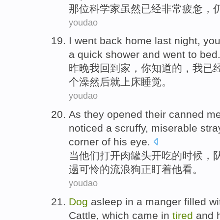
那位科学家
虽然已经非常
疲惫
，
youdao
I
went back
home
last night
,
yo
a quick shower
and
went to bed
昨晚
我
回到
家
，
你
知道
的，
我已
个澡
然后
就
上床
睡觉。
youdao
As
they
opened their
canned
me
noticed
a
scruffy
,
miserable
stra
corner of his
eye
.
当
他们
打开
肉
罐头
开吃
的
时候，
遢
可怜
的
流浪
狗
正
盯
着
他
看
。
youdao
Dog
asleep
in
a
manger filled wi
Cattle
, which came in
tired
and 