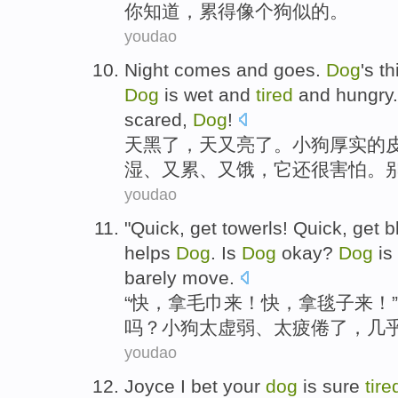
你
知道
，
累得
像
个
狗似的
。
youdao
Night comes
and
goes
.
Dog
's
th
Dog
is
wet
and
tired
and
hungry
scared
,
Dog
!
天黑
了，
天又亮了
。
小狗
厚实
的
湿
、
又累
、
又饿
，
它
还很
害怕
。
youdao
"
Quick
,
get
towerls
! Quick, get
b
helps
Dog
. Is
Dog
okay
?
Dog
is
barely
move
.
“
快
，
拿
毛巾
来！快，拿
毯子
来！”
吗？小狗
太虚弱
、
太
疲倦
了，几
youdao
Joyce
I
bet
your
dog
is
sure
tire