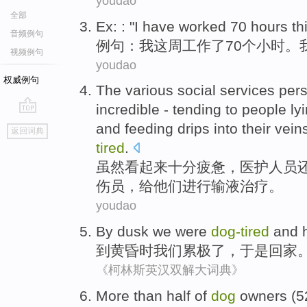
youdao
全部
Ex
: : "
I
have
worked
70
hours
th
音频例句
例句
：
我
这
周
工作了
70
个小时
。
视频例句
youdao
权威例句
The
various social services per
incredible - tending to people ly
go
and feeding drips into
their
vein
返回词典
top
tired
.
虽然
看起来十分疲惫，
医护
人员
伤员，给
他们
进行输液治疗
。
youdao
By
dusk
we
were
dog-
tired
and
到
黄昏时
我们
累
极了，于是回家
《柯林斯英汉双解大词典》
More than
half
of
dog
owners (