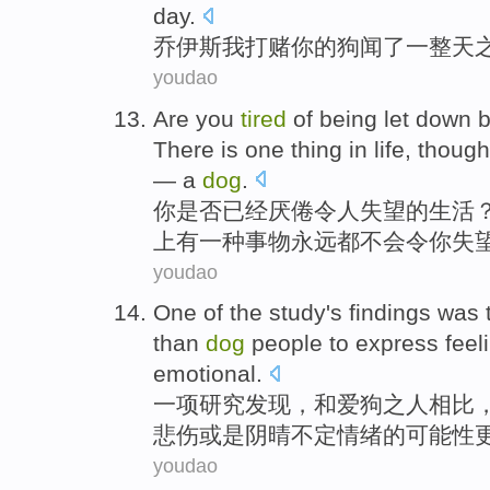
day
.
乔伊斯
我
打赌
你
的
狗
闻
了
一整天
youdao
Are
you
tired
of being
let
down
There is
one
thing
in
life
,
though
— a
dog
.
你
是否已经
厌倦
令人
失望
的
生活
上
有
一种
事物
永远
都不会令你
失
youdao
One
of
the
study
's
findings was
than
dog
people to
express
feel
emotional
.
一
项研究
发现
，和爱
狗之
人
相比
悲伤
或是
阴晴不定
情绪
的
可能性
youdao