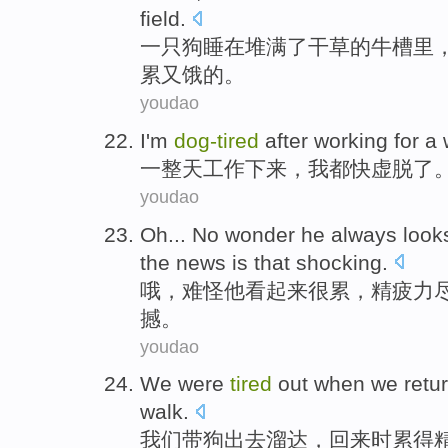
field.
一
只狗
睡
在
堆满
了
干草
的牛槽里
累
又
饿的。
youdao
I
'm
dog-
tired
after
working
for a
一整天
工作
下来，
我
都快
虚脱
了
youdao
Oh...
No wonder
he
always look
the
news
is that shocking
.
哦
，
难怪
他
看起来
很累
，
精疲力
撼。
youdao
We
were
tired
out
when
we
retu
walk
.
我们
带
狗
出去溜达，
回来
时
累
得