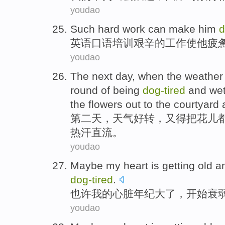
youdao
Such
hard
work
can make
him
d
英语口语培训
艰辛
的
工作
使
他
疲
youdao
The next
day
,
when the weather 
round of being
dog-
tired
and wet
the
flowers
out to
the courtyard
第二
天
，
天气
好转，
又
得
把
花儿
热
汗
直流。
youdao
Maybe
my
heart
is getting
old
an
dog-
tired
.
也许
我
的
心脏
年纪
大了
，开始衰
youdao