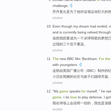
challenge
.
乔丹
复出是
为了
他
对
这项
运动
巨大
的
youdao
Even though
my
dream
had
ended
, 
and is
currently
being
relived
through
虽然
我
想
要
成为
一个
冰球
明星
的
梦想
过
我的
三个侄子
重温
。
youdao
The
new BBC
film '
Beckham
:
For
th
with youngsters
.
这部由英国
广播
公司（BBC）制作
的
小贝
在
简陋
的
社区
与孩子们
踢球
开篇
youdao
"
My
game
speaks
for
myself, " he sai
game
. I
do
love
to play
defense
. I go
我
在球场上会
说明
一切
的
，
我
也是
顶
youdao