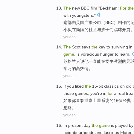
The
new BBC
film "
Beckham
:
For
th
with youngsters
."
这部由英国
广播
公司（BBC）制作
的
小贝
在
简陋
的社区与孩子们踢球开篇
youdao
The
Scot
says
the
key
to surviving
in
game
,
is
voracious
hunger
to
learn
.
苏格兰
人
说
他一直
能
在
竞争激烈的
足
学习
的
高热情。
youdao
If
you
liked
the
16-bit
classics
on
old
c
those games, you're in
for
a
real trea
如果
你
喜欢
世嘉土星系统的
16
位
经典
忽略。
youdao
In
present day
the
game
is played
by
neighbourhoods
and
luscious
Florent