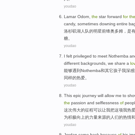
youdao
Lamar Odom
,
the
star
forward
for
th
candy
,
sometimes
downing entire
ba
洛杉矶
湖人队
的
明星
前锋
奥多姆
，
是
糖
。
youdao
I
felt privileged
to
meet
Nothemba
an
different
backgrounds
,
we
share a
lo
能够
遇到
Nothemba
和
其它
孩子
我
深感
同样的
热爱
。
youdao
This
epic
journey
will
allow
me
to sh
the
passion and
selflessness
of
peop
这次
伟大
的
征程
可以
让
我
把
这项
我
热
为
积极向上的
力量
来源的
人们
的
热情
youdao
Jordan
came back
because
of
his
im