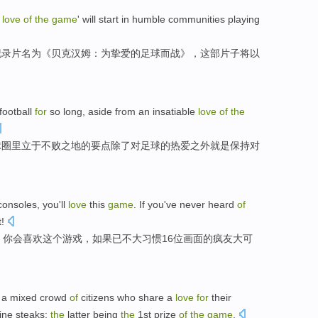
e
love
of
the
game
'
will
start
in
humble
communities
playing
纪录片名为《
贝克汉姆
：
为
挚爱
的
足球
而战》，这部片子
将
以
。
football
for
so long,
aside from
an insatiable
love
of
the
球
圈里
立于不败之地的要点
除了
对足球
的
热爱
之外
就是
保持
对
onsoles, you
'll
love
this
game
. If you
've
never heard
of
t!
，你
会
喜欢
这个
游戏
，如果
已
不大习惯16
位
画面
的
疯友
大
可
a mixed crowd
of
citizens
who share a
love
for
their
ine
steaks
;
the
latter being
the
1st prize
of
the
game
.