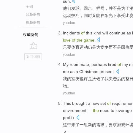
sun
.
全部
他们
发球
、
回击
、
拦网
，并
不是
为了
音频例句
运动
技巧
，
同时
又能
在
阳光
下
享受
比
视频例句
youdao
Incidents
of
this kind
will
continue
as
权威例句
love
of
the
game
.
只要
体育
运动
仍
是为
竞争而不是因热
go
youdao
返回词典
top
My
roommate
,
perhaps
tired
of
my
m
me
as a
Christmas
present
.
我
的
室友
也许是
厌倦
了我失恋后
的
整
物。
youdao
This
brought
a
new
set
of
requiremen
environment
—
the
need to
leverage
profit
).
这
带来了
一
组
新的
需求
，
要求
游戏
环
入
。