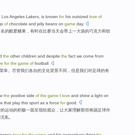
e
Los Angeles
Lakers
,
is
known
for
his outsized
love
of
gs
of
chocolate
and
jelly
beans
on
game
day.
有名
的
酷爱
糖果
，
有时
在
比赛当天会带上一大
袋
的
巧克力
和
软
d
the
other
children
and
despite
the
fact
we
come
from
ve
for
the
game
of
football
.
荣幸。
尽管
我们
各自
的
文化
背景
不同
，但是我们
对
足球
的
有
ow
the
positive
side
of
the
game
I
love
and
shine a light on
le
that
play
this
sport
as a
force
for
good.
爱
的
运动
的
积极
一面
呈现给观众，让大家理解
那些
将踢
足球
作
和
无私
。
mense
love
for
the
game
and
his
gargantuan
thirst
for