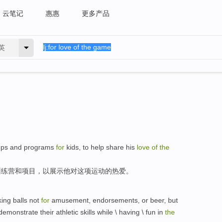
云笔记
惠惠
更多产品
英
camps and programs
for
kids, to help share his
love
of
the
训练营和项目，以展示他对这项运动的热爱。
king
balls
not
for
amusement
,
endorsements
,
or
beer
,
but
demonstrate their
athletic
skills
while
\ having \
fun
in
the