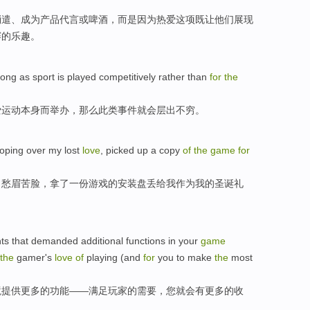
消遣
、
成为产品代言
或
啤酒
，
而是
因为
热爱
这项既
让
他们
展现
赛
的
乐趣
。
long as
sport
is
played competitively
rather
than
for
the
爱运动本身而
举办
，那么此类
事件
就会
层出不穷。
oping
over
my
lost
love
,
picked up
a
copy
of
the
game
for
日愁眉
苦脸
，
拿
了
一
份
游戏
的安装盘
丢
给
我
作为我的圣诞礼
ts
that
demanded
additional
functions
in your
game
the
gamer
's
love
of
playing (and
for
you
to make
the
most
境
提供
更多
的
功能
——
满足玩家
的
需要
，
您
就
会
有更多
的
收