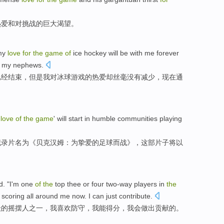
热爱
和
对挑战的
巨大
渴望。
my
love
for
the
game
of
ice
hockey
will
be
with me forever
my
nephews
.
已经
结束
，但是我
对
冰球
游戏
的
热爱
却丝毫没有减少，
现在
通
e
love
of
the
game
'
will
start
in
humble
communities
playing
纪录片名为《
贝克汉姆
：
为
挚爱
的
足球
而战》，这部片子
将
以
。
d. "
I
'm
one
of
the
top
thee or four two-way players in
the
t
scoring
all
around me now.
I
can just contribute
.
级
的
摇摆
人之一
，我
喜欢
防守
，我
能
得分
，
我会
做出贡献的。