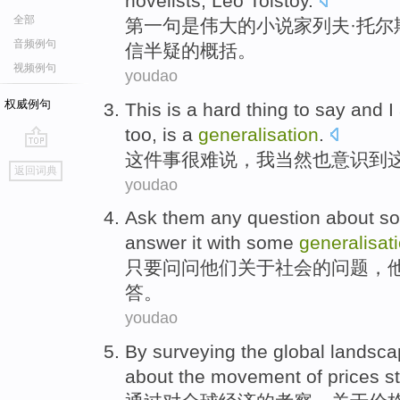
novelists
,
Leo
Tolstoy
.
全部
第
一句
是
伟大
的
小说家
列夫·
托尔
音频例句
信半疑
的
概括
。
视频例句
youdao
权威例句
This
is
a
hard
thing
to say and
I
too
,
is
a
generalisation
.
这件
事很难说
，
我
当然
也
意识
到
go
返回词典
top
youdao
Ask
them
any
question
about
so
answer
it
with
some
generalisat
只要问问
他们
关于
社会
的
问题
，
答
。
youdao
By
surveying the
global
landsca
about
the
movement
of
prices
s