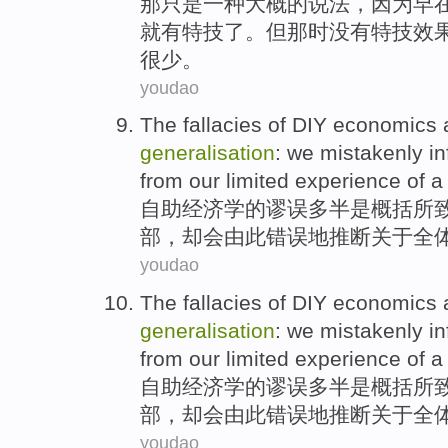
那
只是
一种
大概的说法
，
因为
早
就有
特技了。
但
那时
没有
特技
效
很少。
youdao
The
fallacies
of
DIY
economics
generalisation
:
we
mistakenly
in
from our
limited
experience
of
a 
自助
经济学
的
谬误
多半
是
概括
所
部，却会由此
错误
地
推断
关于
全
youdao
The
fallacies
of
DIY
economics
generalisation
:
we
mistakenly
in
from our
limited
experience
of
a 
自助
经济学
的
谬误
多半
是
概括
所
部，却会由此
错误
地
推断
关于
全
youdao