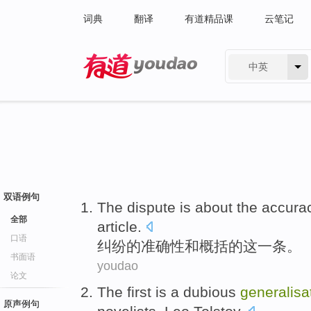
词典
翻译
有道精品课
云笔记
中英
有道 - 网易旗下搜索
双语例句
The dispute is about
the
accura
全部
article
.
口语
纠纷
的
准确性
和
概括
的
这
一
条
。
书面语
youdao
论文
The first
is
a dubious
generalisa
原声例句