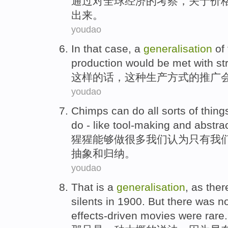
通过
对
全球
经济
的
考察，
关于
价
出来
。
youdao
In that case
, a
generalisation
of
production would be met
with
st
这样
的话，这种
生产
方式
的
推广
youdao
Chimps
can
do
all
sorts of thing
do -
like
tool-making
and
abstra
猩猩
能够
做
很多
我们
认为
只有
我
抽象
和
归纳
。
youdao
That
is
a
generalisation
,
as
ther
silents
in
1900.
But
there was
n
effects-driven
movies
were
rare
.