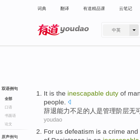
词典
翻译
有道精品课
云笔记
中英
有道 - 网易旗下搜索
双语例句
It
is
the
inescapable
duty
of
man
全部
people
.
口语
辞退
能力不足
的
人
是
管理
阶层无
书面语
youdao
论文
For
us
defeatism
is
a
crime
and
原声例句