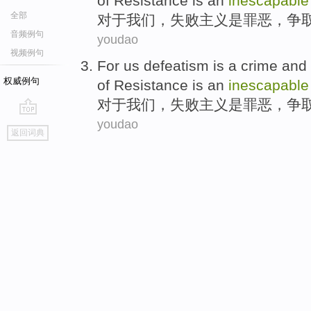
of
Resistance
is an
inescapable
全部
对于
我们
，失败
主义
是
罪恶
，
争
音频例句
youdao
视频例句
For
us
defeatism
is
a
crime
and
权威例句
of
Resistance
is an
inescapable
对于
我们
，失败
主义
是
罪恶
，
争
youdao
go
返回词典
top