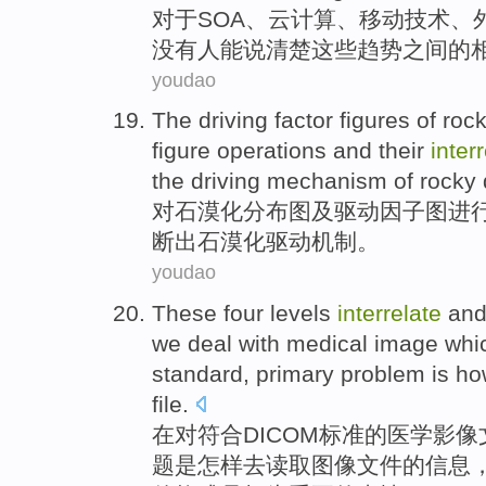
对于
SOA
、
云计算
、
移动
技术
、
没有
人能
说清楚
这些
趋势
之间的
youdao
The
driving
factor
figures
of roc
figure
operations
and
their
inter
the driving
mechanism
of rocky 
对
石漠化
分布图及
驱动
因子
图
进
断
出
石漠化驱动
机制
。
youdao
These four levels
interrelate
and
we
deal with
medical
image
whi
standard
,
primary
problem
is
ho
file
.
在对
符合
DICOM
标准
的
医学
影像
题
是
怎样
去
读取
图像
文件的信息