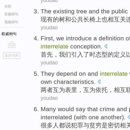
youdao
全部
The existing
tree
and
the public
音频例句
现有
的
树
和
公共
长椅上
也
相互
关
视频例句
youdao
权威例句
First
,
we
introduce
a
definition
o
interrelate
conception
.
go
首先
，
我们
引入
了
时态
型
的
定义
返回词典
top
youdao
They depend on and
interrelate
own
characteristics
.
两者
互为
表里，互为依托，
相互
youdao
Many
would
say that
crime
and
interrelated
(with one another).
很多人
都
说
犯罪
与
贫穷
是密切
相