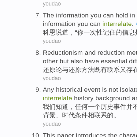
youdao
The
information
you can hold in
information you
can
interrelate
.
科恩说道，“
你
一次性
记住
的
信息
youdao
Reductionism
and
reduction
me
other but
also
have
essential
di
还原论
与
还原
方法
既有
联系
又
存
youdao
Any
historical
event
is not
isola
interrelate
history
background
a
我们知道，
任何一
个
历史
事件
并
背景、时代条件相
联系
的。
youdao
This paper introduces
the
charac