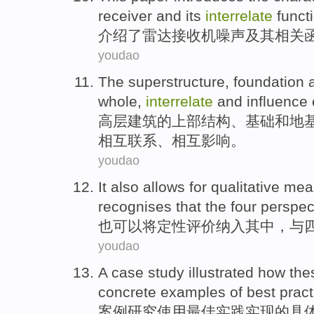
receiver
and its
interrelate
funct
介绍
了
雷达
接收机
噪声
及其
相关
youdao
The superstructure
,
foundation
whole
,
interrelate
and
influence
高层
建筑
的上部结构、
基础
和
地
相互联系、相互
影响
。
youdao
It also
allows
for
qualitative me
recognises that the
four
perspec
也
可以将
定性
评价
纳入其中
，
与
youdao
A
case
study
illustrated how
the
concrete
examples
of
best
pract
案例
研究
使用
最佳
实践
实现
的
具