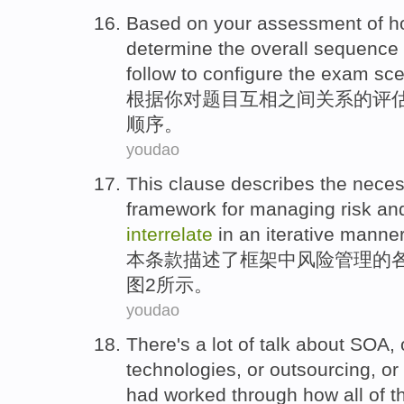
Based on
your
assessment
of 
determine
the overall
sequence
follow to
configure
the exam
sce
根据
你
对题目互相之间关系
的
评
顺序
。
youdao
This
clause
describes
the nece
framework
for
managing
risk
and
interrelate
in an iterative manne
本
条款
描述
了
框架
中
风险
管理
的
图2所示。
youdao
There's a
lot
of
talk about
SOA
,
technologies
, or
outsourcing
, o
had
worked through how all of
t