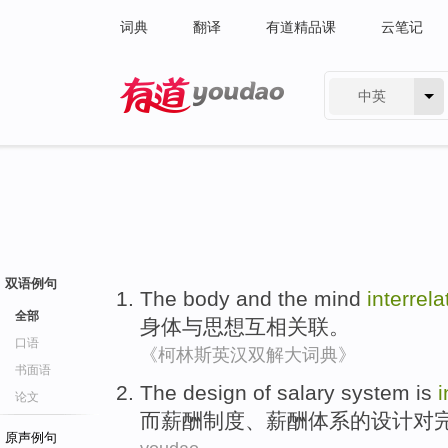
词典
翻译
有道精品课
云笔记
中英
有道 - 网易旗下搜索
双语例句
The body
and
the
mind
interrela
全部
身体
与
思想
互相关联
。
口语
《柯林斯英汉双解大词典》
书面语
The
design
of
salary
system
is
i
论文
而
薪酬
制度、薪酬
体系
的
设计
对
原声例句