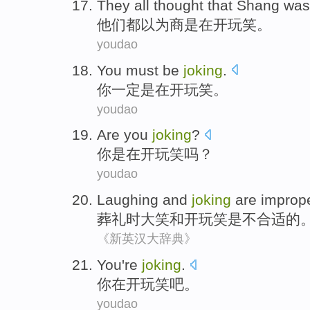
They
all
thought that
Shang
was
他们
都
以为
商
是
在开玩笑
。
youdao
You
must
be
joking
.
你
一定
是
在开玩笑
。
youdao
Are
you
joking
?
你
是
在开玩笑
吗？
youdao
Laughing
and
joking
are
improp
葬礼
时
大笑
和
开玩笑
是
不合适
的
《新英汉大辞典》
You
're
joking
.
你
在
开玩笑
吧。
youdao