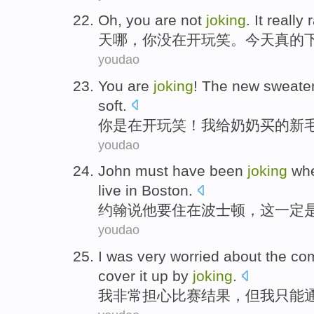
Oh
,
you
are
not
joking
. It
really
天哪
，
你
没
在开玩笑
。
今天
真的
youdao
You
are
joking
!
The
new
sweate
soft
.
你
是
在开玩笑
！
我
给
奶奶
买
的
新
youdao
John
must have
been
joking
wh
live
in
Boston
.
约翰
说
他
要
住
在
波士顿
，
这
一定
youdao
I
was very
worried about
the com
cover it up
by
joking
.
我
非常
担心
比赛
结果
，
但
我
只能