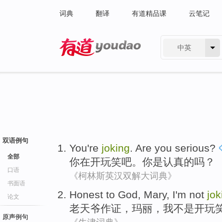
词典
翻译
有道精品课
云笔记
中英
有道 - 网易旗下搜索
双语例句
You
're
joking
.
Are
you
serious
?
全部
你
在
开玩笑
吧。你
是
认真的
吗？
口语
《柯林斯英汉双解大词典》
书面语
Honest to
God
,
Mary
,
I'm
not
jok
论文
老天爷
作证，
玛丽
，
我
不是
开玩
原声例句