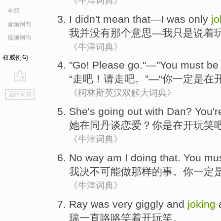
《牛津词典》
全部
I
didn't
mean
that—
I
was only
jo
音频例句
我
并
没有
那个
意思
—我
只是
说着
视频例句
《牛津词典》
权威例句
"
Go
!
Please
go."—"
You
must
be
“
走
吧！
请
走吧。”—“
你
一定
是
在
go
《柯林斯英汉双解大词典》
返回词典
top
She
's
going out
with
Dan
?
You
'
她
在
同
丹谈恋爱
？
你
是在
开玩笑
《牛津词典》
No
way
am I
doing
that.
You
mu
我
决不
可能
做
那样的事。
你
一定
《牛津词典》
Ray
was very giggly
and
joking
瑞
一直
咯咯
笑着
开玩笑
。