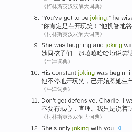
《柯林斯英汉双解大词典》
"
You
've got
to
be
joking
!"
he
wis
“
你
肯定
是
在开玩笑
！”
他
机智地
答
《柯林斯英汉双解大词典》
She
was
laughing and
joking
wit
她
同
孩子
们
一起
嘻嘻
哈哈地说笑
《牛津词典》
His
constant
joking
was beginni
他
不停
地开玩笑
，
已
开始
惹
她生
《牛津词典》
Don't
get
defensive
,
Charlie
.
I
w
不要
有
戒心
，
查理
。
我
只是
说着
《柯林斯英汉双解大词典》
She
's only
joking
with
you
.