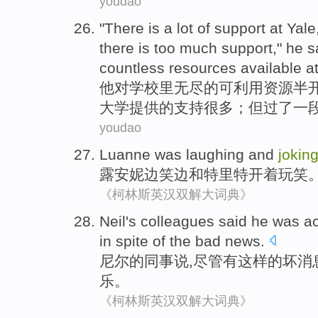
youdao
"There is a
lot
of
support
at Yale
there
is
too much
support
," he 
countless
resources
available
at
他
对
学校里
无尽
的
可利用
资源
半
大学提供的
支持
很多
；但
过
了一
youdao
Luanne
was
laughing
and
jokin
露
安妮边
笑
边
和
特里特开着玩笑
《柯林斯英汉双解大词典》
Neil
's
colleagues
said
he
was ac
in
spite
of
the
bad
news
.
尼尔
的
同事
说
,
尽管有这样
的
坏
消
乐。
《柯林斯英汉双解大词典》