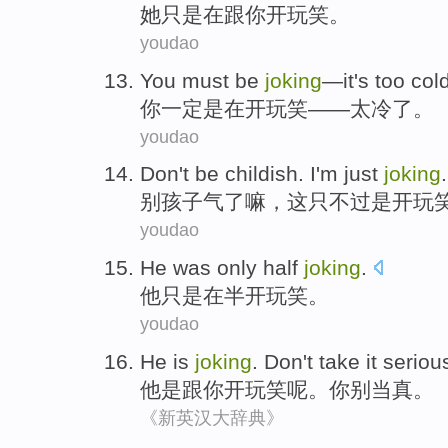
她
只是
在
跟
你
开玩笑
。
youdao
You
must
be
joking
—
it's too
col
你
一定
是
在开玩笑
——
太
冷了
。
youdao
Don't
be childish
.
I
'm just
joking
.
别
孩子气
了嘛，
这
只不过
是开玩
youdao
He
was only
half
joking
.
他
只是
在
半
开玩笑
。
youdao
He
is
joking
.
Don't
take it seriou
他
是
跟你开玩笑呢
。
你
别
当真
。
《新英汉大辞典》