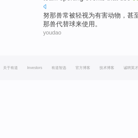
努
那兽
常
被轻视
为
有害动物
，
甚
那兽
代替
球来使用
。
youdao
关于有道
Investors
有道智选
官方博客
技术博客
诚聘英