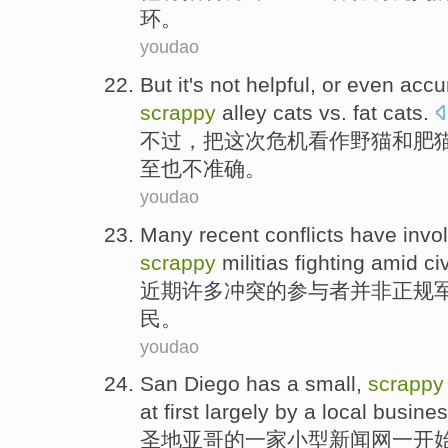
环
。
youdao
But
it
's
not
helpful,
or even
accu
scrappy
alley
cats
vs.
fat
cats
.
不过
，
把
这次
危机
看作
野猫
和
肥
至
也
不
准确
。
youdao
Many
recent
conflicts
have
invo
scrappy
militias
fighting amid
ci
近期
许多
冲突
的
参与者
并非
正规
民
。
youdao
San Diego has
a
small
,
scrappy
at first
largely
by
a
local
busine
圣地亚哥
的一家
小型
新闻网
一
开