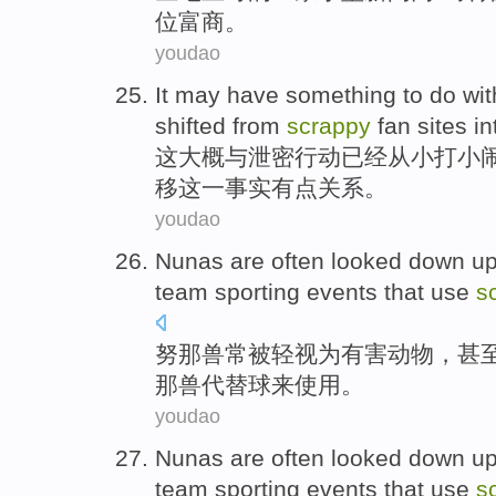
位富商
。
youdao
It
may have something
to do
wit
shifted
from
scrappy
fan
sites
in
这
大概
与
泄密行动
已经
从
小打小
移
这
一
事实
有点关系。
youdao
Nunas
are
often
looked down
u
team
sporting
events
that
use
s
努
那兽
常
被轻视
为
有害动物
，
甚
那兽
代替
球来使用
。
youdao
Nunas
are
often
looked down
u
team
sporting
events
that
use
s