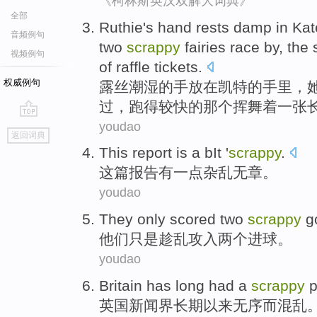
《柯林斯英汉双解大词典》
全部
Ruthie
's
hand
rests damp
in
Kat
音频例句
two
scrappy
fairies
race
by, the 
视频例句
of
raffle
tickets.
权威例句
露
丝
潮湿
的
手
放在
凯特
的手里，
过，跑得较快的
那个
挥舞着
一张
youdao
go
返回词典
top
This
report
is
a bIt
'
scrappy
.
这
篇报告
有
一点
杂乱无章
。
youdao
They
only
scored
two
scrappy
g
他们
只是
趁乱攻入
两个
进球
。
youdao
Britain
has
long had a
scrappy
p
英国
新闻界
长期
以来无序而混乱