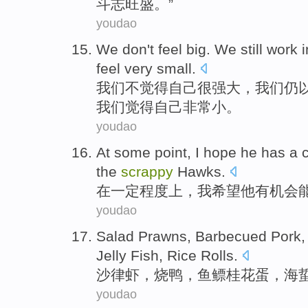
斗志旺盛
。”
youdao
We
don't
feel
big
. We
still
work
i
feel
very
small
.
我们
不
觉得
自己
很强大
，我们
仍
我们觉得自己
非常
小
。
youdao
At
some
point
,
I
hope
he
has a
the
scrappy
Hawks
.
在
一定
程度上
，
我
希望
他
有
机会
youdao
Salad
Prawns
, Barbecued Pork
Jelly Fish
,
Rice
Rolls
.
沙律
虾
，烧鸭，
鱼鳔桂花蛋
，
海
youdao