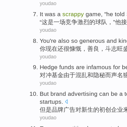
youdao
It
was
a
scrappy
game, "
he
told
“
这
是
一
场竞争
激烈
的球队，”
他
接
youdao
You
're
also
so
generous
and
kin
你
现在
还
很
慷慨
，
善良
，
斗志旺
youdao
Hedge
funds
are infamous
for
b
对冲
基金
由于
混乱
和
隐秘而
声名
youdao
But
brand
advertising
can
be
a
startups
.
但是
品牌
广告
对
新生的
初创企业
youdao