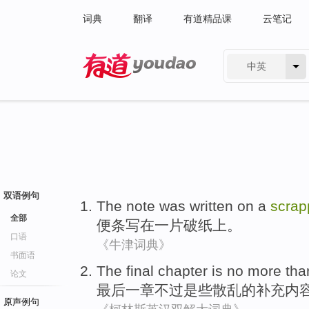
词典
翻译
有道精品课
云笔记
中英
有道 - 网易旗下搜索
双语例句
The note
was
written
on
a
scrap
全部
便条
写
在
一
片
破
纸
上。
口语
《牛津词典》
书面语
The final
chapter
is
no more tha
论文
最后
一
章
不过
是
些
散乱
的补充内
原声例句