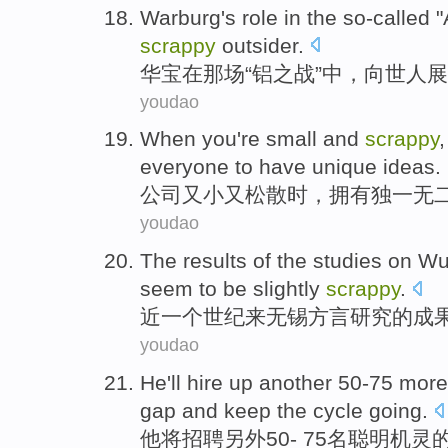
Warburg
's role
in
the so-called
"
scrappy
outsider
.
华宝
在
那场
“
铝
之战
”中，向世人
youdao
When
you're
small
and
scrappy
,
everyone
to
have
unique
ideas
.
公司又
小
又
松散
时
，
拥有
独一无
youdao
The
results
of
the
studies on
Wu
seem
to
be
slightly
scrappy
.
近一个
世纪
来
无锡
方言
研究
的
成
youdao
He
'll
hire
up
another
50
-
75 mor
gap
and keep the
cycle
going.
他
将
招聘
另外
50
-
75名
聪明
机灵