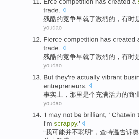
Erce
competition
has
created a
trade
.
残酷
的
竞争
早就
了
激烈
的，
有时
youdao
Fierce
competition
has
created 
trade
.
残酷
的
竞争
早就
了
激烈
的，
有时
youdao
But they
're
actually
vibrant
busin
entrepreneurs
.
事实上
，那里
是个
充满
活力
的商
youdao
'
I
may
not
be brilliant
, ' Chatwin
I'm
scrappy
.'
“
我
可能
并不
聪明
”，查特温
告诉
奥