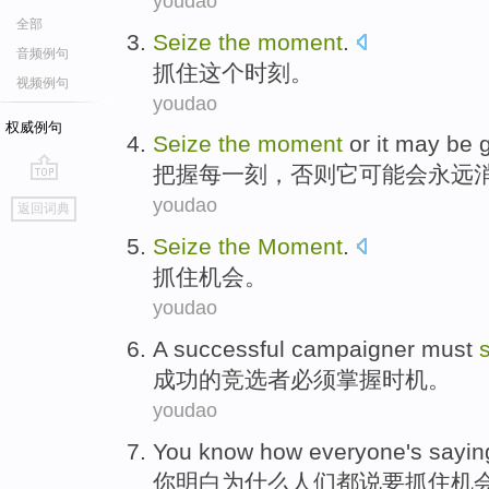
youdao
全部
Seize
the
moment
.
音频例句
抓住
这个
时刻
。
视频例句
youdao
权威例句
Seize
the
moment
or
it
may
be
把握
每
一刻
，
否则
它
可能
会永远
go
youdao
返回词典
top
Seize
the
Moment
.
抓住
机会
。
youdao
A
successful
campaigner
must
成功的
竞选者
必须
掌握
时机
。
youdao
You
know
how
everyone
's
sayin
你
明白
为什么
人们
都
说
要抓住机