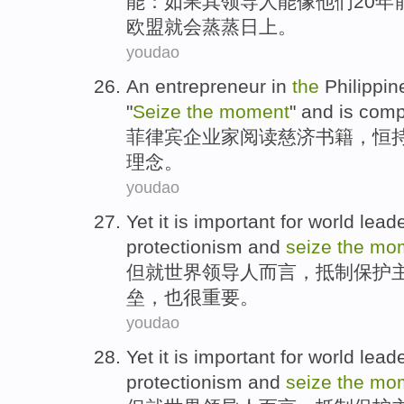
能
：
如果
其
领导人
能像
他们
20
年
欧盟
就会
蒸蒸日上
。
youdao
An entrepreneur
in
the
Philippin
"
Seize
the
moment
" and
is
comp
菲律宾
企业家
阅读
慈济
书籍
，恒
理念。
youdao
Yet
it
is important
for
world
lead
protectionism
and
seize
the
mo
但
就
世界
领导人而言
，
抵制
保护
垒，也
很
重要。
youdao
Yet
it
is important
for
world
lead
protectionism
and
seize
the
mo