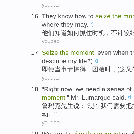
youdao
They
know
how to
seize
the
mo
where they may.
他们
知道
如何
抓住
时机
，
不计较
youdao
Seize
the
moment
,
even
when
t
describe
my
life
?)
即便
当
事情
搞
得
一团糟时，(
这
又
youdao
"
Right now
,
we
need
a series
of
moment
,"
Mr.
Lumarque
said.
鲁玛
克
先生
说：“
现在
我们
需要
把
动
。”
youdao
We
must
seize
the
moment
or e