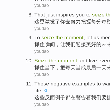
youdao
That
just inspires
you
to
seize
t
这
更
激发
了
你
去
努力
把握每分每
youdao
To
seize
the
moment
,
let
us
me
抓住
瞬间
，
让
我们
迎接
美好
的
未
youdao
Seize
the
moment
and
live
ever
抓住
当下
，把
每天
当成
最后一天
youdao
These
negative
examples
to
wa
life
.
这些
反面
例子都
在
警告着
我们
要
youdao