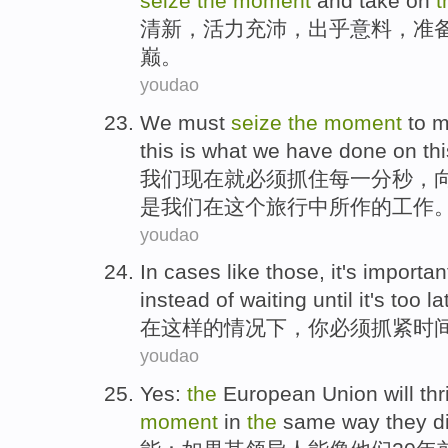
seize
the
moment
and take on
t
清新
，
活力
充沛，
出乎意料
，
准
巅。
youdao
We
must
seize
the
moment
to m
this
is what
we
have done
on
th
我们
现在
就必须
抓住
每一分秒，
是
我们
在
这个旅行中
所
作的工作
youdao
In
cases
like
those, it's importan
instead
of
waiting until
it's too la
在
这样
的
情况下
，
你
必须抓紧
时
youdao
Yes
:
the
European Union
will
thr
moment
in
the
same
way
they
d