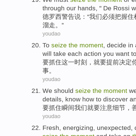
through
our
hands, "
De Rossi
w
德罗西
警告说：“
我们
必须
把握住
溜走。”
youdao
To
seize
the
moment
,
decide
in
will take
each
action
you
want
t
要
抓住
这
一时刻
，就要
提前
决定
事
。
youdao
We should
seize
the
moment
w
details
,
know how to
discover
a
要
抓住
瞬间
我们
就要
注意
细节
，
youdao
Fresh
,
energizing
,
unexpected
,