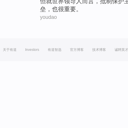
但
就
世界
领导人而言
，
抵制
保护
垒，也
很
重要。
youdao
关于有道
Investors
有道智选
官方博客
技术博客
诚聘英