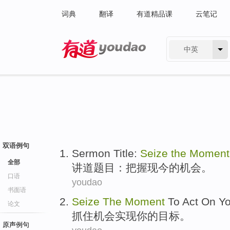
词典
翻译
有道精品课
云笔记
中英
有道 - 网易旗下搜索
双语例句
Sermon
Title
:
Seize
the
Moment
全部
讲道
题目
：
把握
现今的机会。
口语
youdao
书面语
Seize
The
Moment
To Act On
Yo
论文
抓住机会实现
你
的
目标
。
原声例句