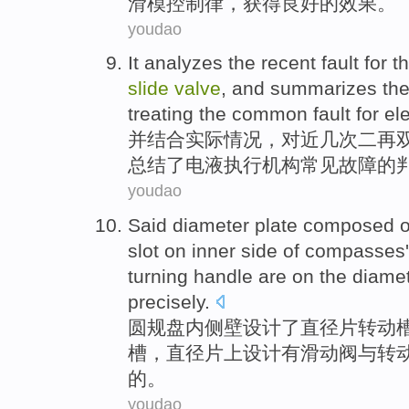
滑模控制
律
，获得
良好
的
效果
。
youdao
It analyzes
the
recent
fault
for
t
slide
valve
, and summarizes th
treating
the
common
fault
for el
并
结合实际情况，对
近
几次
二
再
总结了
电液
执行机构
常见
故障
的
youdao
Said
diameter
plate
composed o
slot
on inner side of
compasses
turning
handle
are
on
the diamet
precisely
.
圆规
盘内侧壁设计了
直径
片
转动
槽，直径片
上
设计有
滑动
阀
与
转
的。
youdao