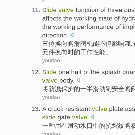
Slide
valve
function
of
three
pos
affects
the
working
state
of
hydr
the working
performance
of
imp
direction.
三
位
换向
阀滑阀
机能
不但
影响
液
元件
换向
时
的工作
性能
。
youdao
Slide
one half
of
the
splash
gua
valve
body.
将防
溅
保护
的
一半
滑动
到
安全阀
youdao
A
crack
resistant
valve
plate
as
slide
gate
valve
.
一种
用
在
滑动
水口
中的
抗
裂纹
阀
youdao