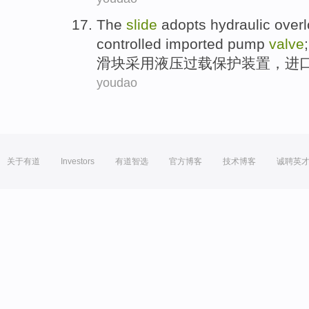
The
slide
adopts
hydraulic
over
controlled
imported
pump
valve
;
滑
块
采用
液压
过载
保护
装置
，
进
youdao
关于有道
Investors
有道智选
官方博客
技术博客
诚聘英