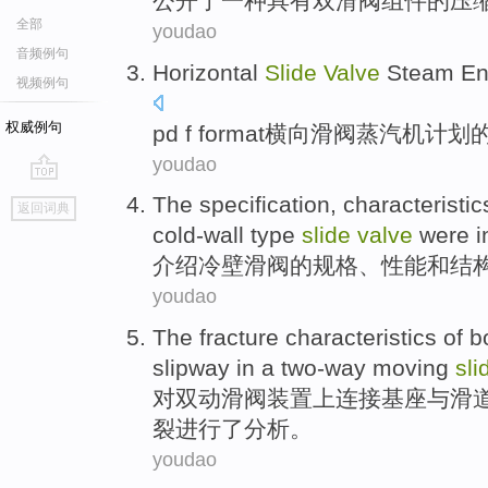
公开了
一种
具有
双
滑阀
组件
的
压
全部
youdao
音频例句
Horizontal
Slide
Valve
Steam En
视频例句
权威例句
pd f format横向
滑阀
蒸汽机
计划
youdao
go
The
specification
,
characteristic
返回词典
top
cold-wall
type
slide
valve
were
i
介绍
冷壁
滑阀
的
规格
、
性能
和
结
youdao
The
fracture
characteristics
of
b
slipway
in
a
two-way moving
sl
对
双
动滑阀装置上
连接
基座
与
滑
裂
进行
了分析。
youdao