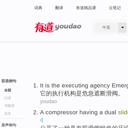
词典
翻译
有道精品课
云笔记
中英
有道 - 网易旗下搜索
双语例句
It
is the
executing
agency
Emer
全部
它
的
执行
机构
是
危急
遮断
滑阀
。
口语
youdao
书面语
A
compressor
having a dual
sli
论文
原声例句