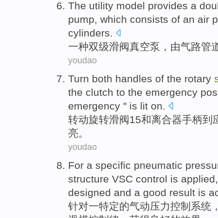
The utility model provides
a
dou
pump, which
consists
of an
air
p
cylinders
.
一种
双级
滑阀
真空泵
，
由
气
路
管
youdao
Turn
both
handles
of the
rotary
the clutch
to
the
emergency
pos
emergency "
is lit on
.
转动
旋转
滑阀
15
和
离合器
手柄
到
亮
。
youdao
For
a
specific
pneumatic
pressu
structure VSC
control
is applied
designed
and a
good
result
is
a
针对
一
特定的
气动
压力
控制
系统