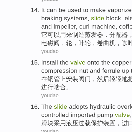
It
can be
used to
make
vaporize
braking
systems
,
slide
block
,
el
and
impeller
,
curl
machine
,
coff
它
可以
用来
制造
蒸发器
，
分配器
电磁
阀
，
轮
，
叶轮
，
卷曲
机
，
咖
youdao
Install
the
valve
onto
the
copper
compression
nut
and
ferrule
up
在
铜管上
安装
阀门
，
然后
轻轻地
进行啮合。
youdao
The
slide
adopts
hydraulic
over
controlled
imported
pump
valve
;
滑
块
采用
液压
过载
保护
装置
，
进
youdao