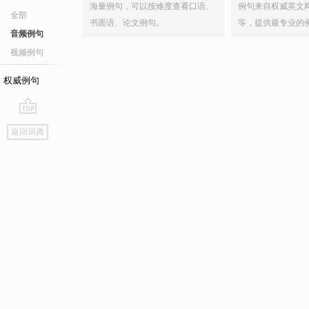
海量例句，可以按难度查看口语、
例句来自权威英文
全部
书面语、论文例句。
等，提供最专业的
音频例句
视频例句
权威例句
go
返回词典
top