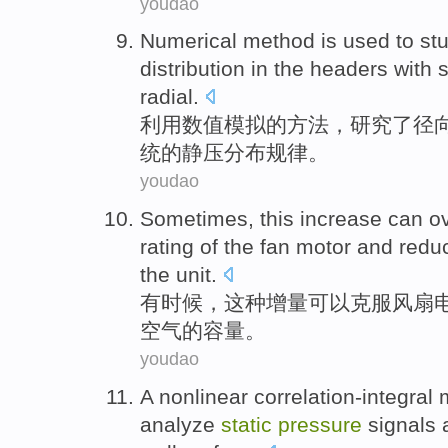
youdao
Numerical
method
is used to
st
distribution
in the
headers
with s
radial
.
利用数值模拟
的
方法
，
研究
了径
统
的
静压
分布规律
。
youdao
Sometimes
,
this
increase
can
o
rating
of
the
fan
motor
and
redu
the unit.
有时候
，
这种
增量
可以
克服
风扇
空气
的
容量
。
youdao
A
nonlinear
correlation-integral
analyze
static
pressure
signals
a