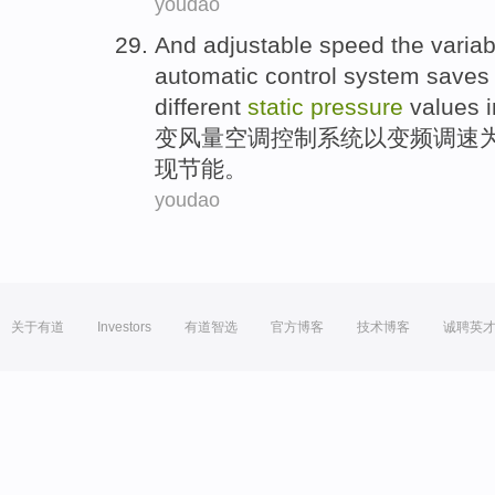
youdao
And
adjustable speed
the
variab
automatic
control
system
saves
different
static
pressure
values
变
风量
空调
控制
系统
以
变频
调速
现
节能
。
youdao
关于有道
Investors
有道智选
官方博客
技术博客
诚聘英