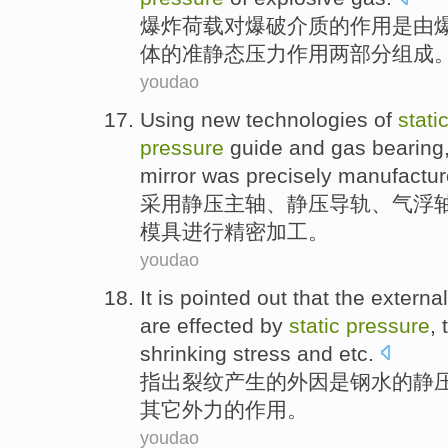
爆炸
荷载对爆破
介质
的
作用
是
由
体的准
静态
压力
作用两部分组成
youdao
Using
new
technologies
of
stati
pressure
guide
and
gas
bearing
mirror was
precisely
manufactur
采用
静压
主轴、静压
导轨
、
气
浮
模具
进行精密
加工
。
youdao
It is
pointed
out that
the
external
are
effected by
static
pressure
,
shrinking
stress
and
etc.
指出
裂纹
产生
的
外因
是
钢水
的
静
其它外力的作用。
youdao