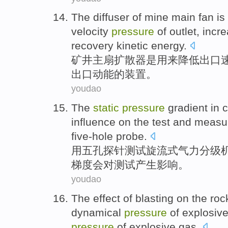
The
diffuser
of
mine
main
fan
is
velocity
pressure
of
outlet
,
incr
recovery
kinetic energy
.
矿井
主
扇
扩散器
是
用来
降低
出口
出口
动能
的
装置
。
youdao
The
static
pressure
gradient
in
c
influence
on
the
test
and
measu
five-hole
probe.
用
五孔探针
测试
旋
流式气力
分级
梯度
会
对
测试
产生
影响。
youdao
The
effect
of blasting
on the ro
dynamical
pressure
of
explosiv
pressure
of
explosive
gas
.