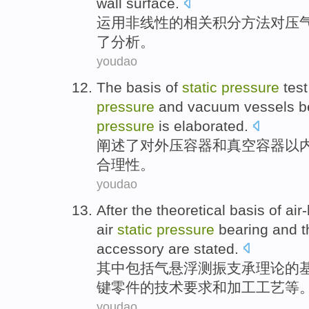
wall
surface.
运用
非线性
的相关积分
方法
对
压
了分析。
youdao
The
basis
of
static
pressure
test
pressure
and
vacuum
vessels be
pressure
is
elaborated
.
阐述
了
对外
压
容器
和
真空
容器以
合理性。
youdao
After
the
theoretical
basis
of air
air
static
pressure
bearing
and
t
accessory
are stated.
其中
包括气悬浮测振
支承
理论
的
键
零件的
技术
要求
和
加工工艺等
youdao