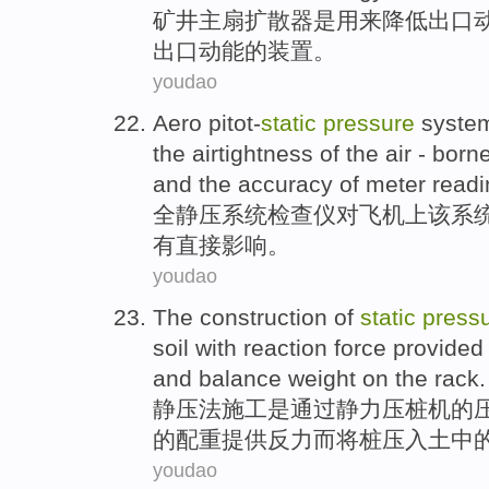
矿井
主
扇
扩散
器
是
用来
降低
出口
出口
动能
的
装置
。
youdao
Aero
pitot-
static
pressure
syste
the
airtightness
of
the
air - borne
and
the
accuracy
of
meter readi
全
静压
系统
检查仪
对飞机上
该
系
有
直接
影响
。
youdao
The
construction
of
static
press
soil
with
reaction
force
provided
and
balance weight on the
rack
.
静压
法
施工
是
通过
静力
压
桩
机
的
的
配重
提供
反
力
而将桩压
入土中
youdao