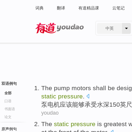
词典
翻译
有道精品课
云笔记
中英
有道 - 网易旗下搜索
双语例句
The pump
motors
shall be
desi
全部
static
pressure
.
口语
泵
电机
应该
能够
承受水深
150
英
书面语
youdao
论文
The
static
pressure
is
greatest
w
原声例句