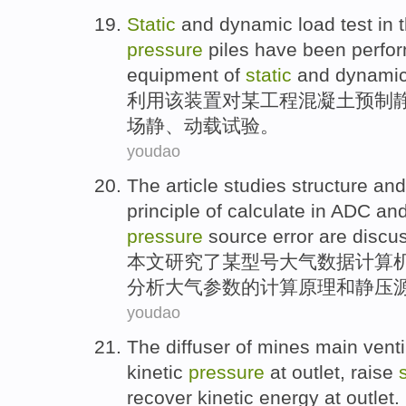
Static
and
dynamic
load
test
in 
pressure
piles
have been
perfo
equipment
of
static
and
dynami
利用
该
装置
对某工程
混凝土
预制
场
静
、
动
载
试验
。
youdao
The article
studies
structure
and
principle of
calculate
in ADC an
pressure
source
error
are discu
本文
研究
了某型号大气数据计算
分析大气参数
的
计算
原理和
静压
youdao
The
diffuser
of
mines
main
venti
kinetic
pressure
at
outlet
,
raise
recover
kinetic
energy at outlet.