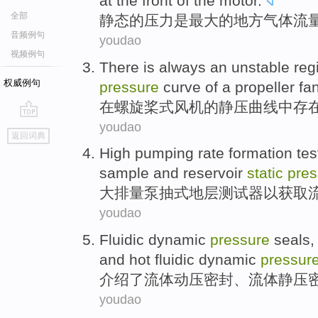
at
the front
of the
motor
.
全部
静态
的
压力
是
最大的
地方
气体
流
音频例句
youdao
视频例句
There is always
an
unstable
reg
权威例句
pressure
curve
of
a
propeller
fa
在
螺旋桨式
风机
的
静压
曲线
中
存
youdao
go
返回词典
top
High
pumping
rate
formation
tes
sample
and
reservoir
static
pres
大
排量
泵抽式
地层
测试
器
以
获取
youdao
Fluidic
dynamic
pressure
seals
,
and
hot
fluidic dynamic
pressur
介绍了
流体
动
压
密封
、流体
静压
youdao