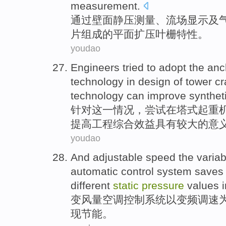
measurement
.
通过
壁面
静压
测量
、
流
场显示
及
片
组成
的
平面
扩
压
叶
栅
特性
。
youdao
Engineers
tried to
adopt the
anc
technology
in
design of
tower
cr
technology can
improve
synthet
针对
这
一情况，
尝试
在
塔式
起重
提高
工程
综合
效益
具有较大
的
意
youdao
And
adjustable speed
the
variab
automatic
control
system
saves
different
static
pressure
values
变
风量
空调
控制
系统
以
变频
调速
现
节能
。