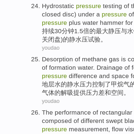
Hydrostatic
pressure
testing
of
t
closed
disc
)
under
a
pressure
of
pressure
plus
water
hammer
for
持续
30分钟1.5
倍
的
最大
静压
与
水
关闭
盘
)
的
静
水压
试验
。
youdao
Desorption
of
methane
gas
is
co
of
formation
water
.
Drainage
of 
pressure
difference
and
space
f
地层
水
的
静
水
压力
控制
了
甲烷
气
气体
的解吸
提供
压力
差
和
空间
。
youdao
The
performance
of
rectangular
composed
of
different
swept
bla
pressure
measurement
,
flow
vis