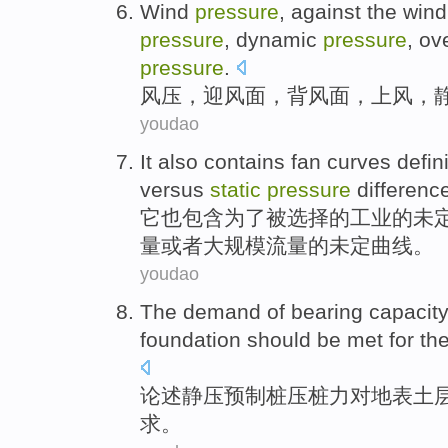
Wind
pressure
, against the win
pressure
,
dynamic
pressure
,
ove
pressure
.
风压
，
迎风
面，
背风面
，上风，
youdao
It
also
contains
fan
curves
defin
versus
static
pressure
differenc
它
也
包含
为了
被选择
的
工业
的未
量
或者
大规模
流量
的未定
曲线
。
youdao
The
demand
of
bearing
capacit
foundation should be met for th
论述
静压
预制
桩
压桩力
对
地
表土
求
。