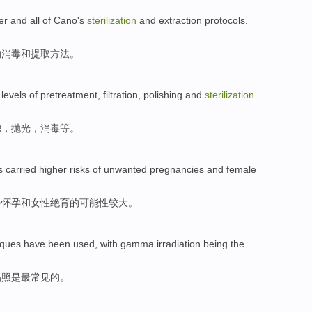
er
and all of
Cano
's
sterilization
and
extraction
protocols.
的
消毒
和
提取方法。
levels of
pretreatment
,
filtration
,
polishing
and
sterilization
.
滤
，
抛光
，
消毒等
。
 carried higher risks
of
unwanted pregnancies
and
female
外
怀孕
和
女性绝育的可能性较大。
iques
have
been
used
,
with
gamma
irradiation
being
the
辐照
是
最
常见
的。