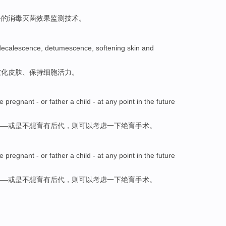
备
的
消毒
灭菌
效果
监测
技术
。
decalescence
,
detumescence
,
softening
skin
and
软化
皮肤
、
保持
细胞
活力
。
e pregnant
-
or
father
a child - at
any
point
in the
future
——
或是
不想育有
后代，则
可以
考虑一下
绝育手术。
e pregnant
-
or
father
a child - at
any
point
in the
future
——
或是
不想育有
后代，则
可以
考虑一下
绝育手术。