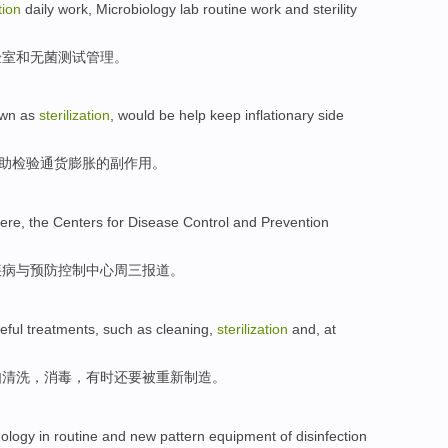
tion
daily
work
,
Microbiology
lab
routine work
and
sterility
验室
和
无菌
测试
管理。
wn
as
sterilization
,
would be
help
keep inflationary
side
助
检验
通货
膨胀的副作用。
ere
,
the Centers
for
Disease
Control
and
Prevention
疾病
与
预防
控制
中心周三
报道
。
eful
treatments,
such as
cleaning
,
sterilization
and
,
at
如
清洗
，
消毒
，
有时
还要被重新
制造
。
nology
in
routine
and
new
pattern
equipment
of
disinfection