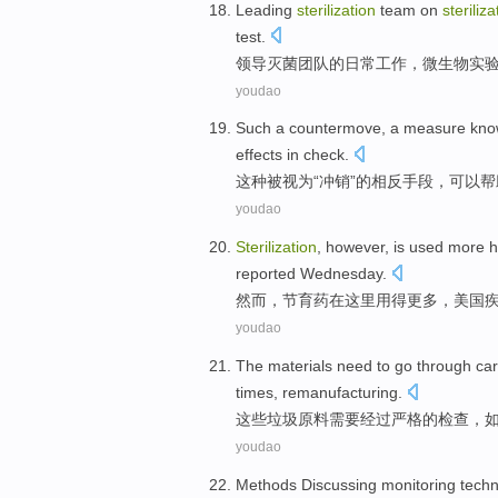
Leading
sterilization
team
on
steriliza
test
.
领导
灭菌
团队
的
日常
工作
，
微生物
实
youdao
Such
a countermove
, a
measure
kno
effects
in
check
.
这种
被
视为
“冲销”的相反
手段
，
可以
帮
youdao
Sterilization
,
however
, is
used
more
h
reported
Wednesday
.
然而
，
节育药
在这里
用
得更多
，
美国
youdao
The
materials
need to
go through
car
times
,
remanufacturing
.
这些
垃圾
原料
需要
经过
严格
的检查，
youdao
Methods
Discussing
monitoring
tech