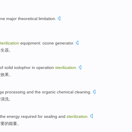
one
major theoretical
limitation
.
terilization
equipment
: ozone
generator
.
发生器
。
of
solid iodophor
in
operation
sterilization
.
菌
效果
。
ga
processing
and
the organic
chemical
cleaning
.
学
清洗。
the
energy
required
for
sealing
and
sterilization
.
需要
的
能量
。