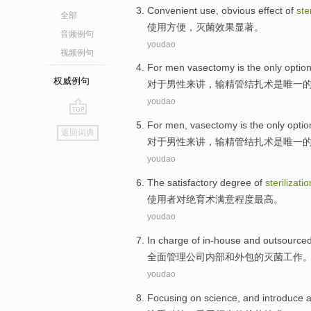
Convenient
use
,
obvious
effect
of
ste
全部
使用
方便
，
灭菌
效果
显著
。
音频例句
youdao
视频例句
For
men
vasectomy
is
the only
optio
权威例句
对于
男性
来讲，
输精管
结扎术
是
唯一
youdao
go
For
men
,
vasectomy
is
the only
optio
返回词典
top
对于
男性
来讲，
输精管
结扎术
是
唯一
youdao
The
satisfactory
degree
of
sterilizatio
使用者
对
绝育
术
满意
程度
最高。
youdao
In charge
of
in-house
and
outsource
全面
管理
公司内部
和
外包
的灭菌工作
youdao
Focusing on
science
, and
introduce