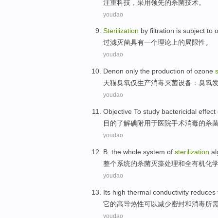
注重
科技
，
采用
领先
的
杀菌
技术
。
youdao
Sterilization
by
filtration
is subject to
过滤
灭菌具有
一个
理论上
的
局限性
。
youdao
Denon
only
the
production
of
ozone
s
天猫
臭氧
仅
生产
消毒灭菌
设备
：臭氧
youdao
Objective To
study
bactericidal
effect
目的
了解
碘
附用于医院
手术
消毒
的
杀
youdao
B.
the whole
system
of
sterilization
al
整个
系统
的
杀菌
灭藻
处理
和
全
有机
化
youdao
Its
high
thermal conductivity
reduces
它
的
高
导热
性
可以减少
密封
和
消毒
所
youdao