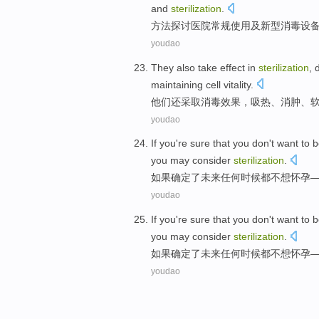
and
sterilization
.
方法
探讨医院
常规使用
及
新型
消毒
设
youdao
They
also
take
effect
in
sterilization
,
maintaining
cell
vitality
.
他们
还
采取
消毒
效果
，
吸热
、
消肿
、
youdao
If you
're sure
that you don
't want to
b
you
may
consider
sterilization
.
如果
确定
了
未来
任何
时候
都
不想
怀孕
youdao
If you
're sure
that you don
't want to
b
you
may
consider
sterilization
.
如果
确定
了
未来
任何
时候
都
不想
怀孕
youdao