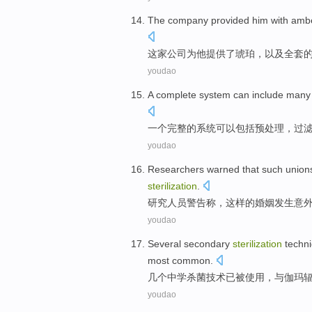
The company
provided
him
with
amb
这家
公司
为
他
提供
了
琥珀
，
以及全套
youdao
A
complete
system
can
include
many 
一个
完整
的
系统
可以
包括
预处理
，
过
youdao
Researchers
warned
that
such
unions
sterilization
.
研究人员
警告
称，
这样
的
婚姻发生
意
youdao
Several
secondary
sterilization
techn
most
common
.
几个
中学
杀菌
技术
已
被
使用
，
与
伽玛
youdao