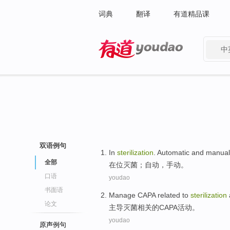
词典
翻译
有道精品课
中
有道 - 网易旗下搜索
双语例句
In
sterilization
.
Automatic
and
manual
全部
在位
灭菌；
自动
，手动。
口语
youdao
书面语
Manage
CAPA
related
to
sterilization
论文
主导
灭菌
相关
的
CAPA
活动
。
youdao
原声例句