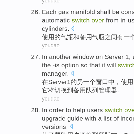
youdao
Each gas manifold shall be cons
automatic
switch
over
from
in-u
cylinders.
使用的
气瓶
和
备用
气瓶之间有一
youdao
In
another
window
on
Server
1
,
the
-is
option
so that
it
will
swit
manager.
在
Server
1
的
另一个
窗口
中，
使用
它
将
切换
到
备用
队列管理器。
youdao
In order to
help
users
switch
ove
upgrade
guide
with a list
of
inco
versions
.