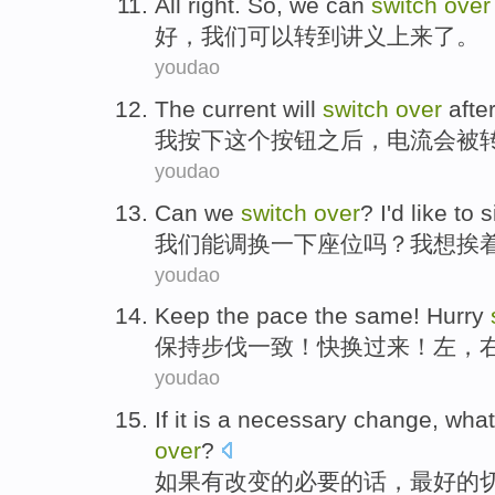
All right
. So,
we
can
switch
over
好
，
我们
可以
转
到
讲义上来
了
。
youdao
The current
will
switch
over
afte
我
按下
这个
按钮
之后
，
电流
会
被
youdao
Can
we
switch
over
?
I
'd like to
s
我们
能
调换
一下
座位吗？
我
想
挨
youdao
Keep
the pace
the
same
!
Hurry
保持
步伐
一致
！
快
换
过来
！
左
，
youdao
If
it
is a necessary
change
,
what
over
?
如果
有
改变
的必要的话，
最好
的