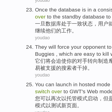
youdao
Once
the
database
is in a consi
over
to
the standby
database
to
一旦
数据库
处于
一致
状态
，
用户
继续他们的工作。
youdao
They
will
force
your
opponent
t
Buggies
,
which
are
easy to
kil
它们
将会
迫使
你
的
对手
转向
制造
易
被支援的搜索者
干掉
。
youdao
You
can
launch
in
hosted
mode
switch
over
to
GWT
's
Web
mod
您
可以
再次
以
托管
模式
启动
，
但
模式
以
测试
新
页面
。