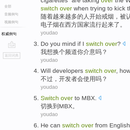
cigarettes" are taking
over
the 
全部
switch
over
when trying
to kick t
音频例句
随着
越来越
多的人开始
戒烟
，
被
视频例句
电子烟在西方
国家
流行起来了。
youdao
权威例句
Do
you
mind if
I
switch
over
?
我
想
换个
频道
你
介意
吗？
go
返回词典
top
youdao
Will
developers
switch
over
,
how
不过
，
开发者
会
使用吗？
youdao
Switch
over
to MBX
.
切换
到
MBX。
youdao
He
can
switch
over
from
English