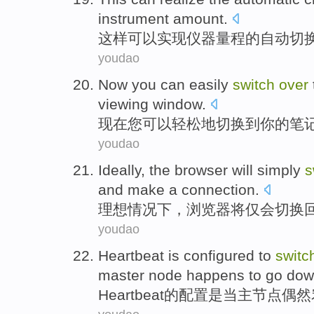
instrument
amount.
这样
可以
实现
仪器
量程
的
自动
切
youdao
Now
you
can
easily
switch
over
viewing window
.
现在
您
可以
轻松地
切换
到
你
的
笔
youdao
Ideally
,
the browser
will
simply
s
and
make a
connection
.
理想情况下
，
浏览器
将
仅会
切换
youdao
Heartbeat
is
configured
to
switc
master
node
happens to
go dow
Heartbeat
的
配置
是
当
主
节点
偶然