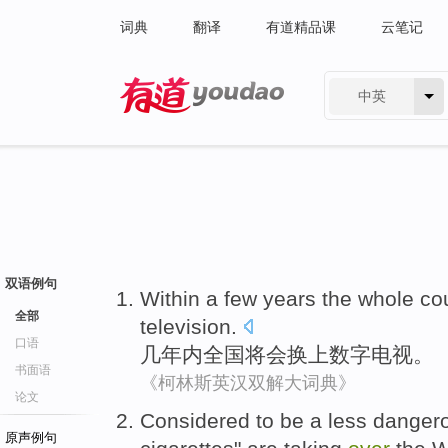
词典
翻译
有道精品课
云笔记
中英
有道 - 网易旗下搜索
双语例句
Within
a few
years
the whole co
全部
television
.
口语
几
年内
全国
将会
换上
数字
电视
。
书面语
《柯林斯英汉双解大词典》
论文
Considered
to be
a less
danger
原声例句