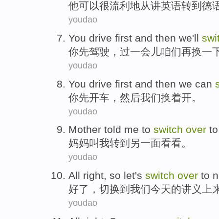
他
可以
很
流利
地
从
讲英语
转
到
德
youdao
You
drive
first
and
then
we
'll
swi
你
先
驾驶
，
过一会儿
咱们
再
换
一
youdao
You
drive
first
and
then
we
can
你
先
开车
，
然后
我们
换
着开。
youdao
Mother
told
me
to
switch
over
to
妈妈
叫
我
转
到
另一面
看看。
youdao
All right
, so
let
's
switch
over
to
n
好
了，
切换
到
我们
今天
的讲义
上
youdao