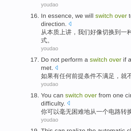
youdao
In essence
,
we
will
switch
over
direction
.
从
本质上讲，
我们
好像
切换
到
一
式。
youdao
Do
not
perform a
switch
over
if
met
.
如果
有任何
前提
条件
不
满足
，就
youdao
You
can
switch
over
from
one
ci
difficulty
.
你
可以
毫无
困难地
从
一
个
电路
转
youdao
This
can
realize
the
automatic
c