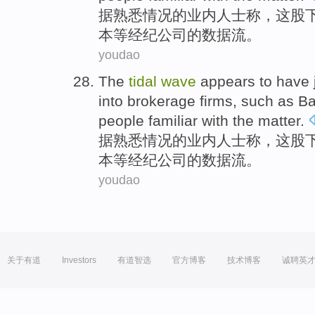
据
熟悉
情况
的
业内
人士
称，这股
本
等
经纪
公司
的
数据
流
。
youdao
The
tidal
wave
appears
to have 
into brokerage
firms
,
such as
Ba
people
familiar with
the matter.
据
熟悉
情况
的
业内
人士
称，这股
本
等
经纪
公司
的
数据
流
。
youdao
关于有道
Investors
有道智选
官方博客
技术博客
诚聘英