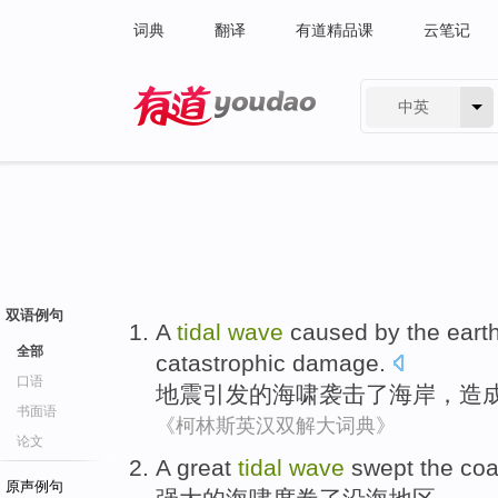
词典
翻译
有道精品课
云笔记
中英
有道 - 网易旗下搜索
双语例句
A
tidal
wave
caused
by the
eart
全部
catastrophic
damage
.
口语
地震
引发
的
海啸
袭击了
海岸
，
造
书面语
《柯林斯英汉双解大词典》
论文
A
great
tidal
wave
swept
the
coa
原声例句