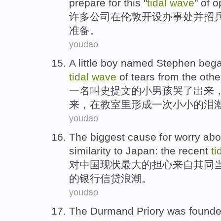
prepare
for
this "
tidal
wave
"
of
o
许多
公司
在
伦敦
开设办事处
并
招
准备
。
youdao
A
little
boy
named
Stephen
bega
tidal
wave
of
tears
from
the
othe
一
名叫
史提
文的
小
男孩
哭
了出来
来，
在
教室
里形成一次
小小的
泪
youdao
The
biggest
cause
for
worry abo
similarity
to
Japan
:
the recent
ti
对
中国
现状
最大
的
担心
来自其同
的
银行信贷浪潮。
youdao
The Durmand Priory was found