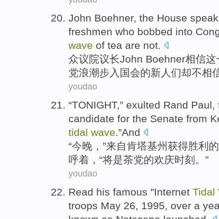
John Boehner
,
the
House
speak
freshmen who
bobbed
into
Cong
wave
of
tea
are
not
.
众议院
议长
John Boehner
相信
这
党
浪潮
步入
国会
的
新
人们
却不相
youdao
“
TONIGHT
,”
exulted Rand
Paul
,
candidate
for the
Senate
from
K
tidal
wave
.”And
“
今晚
，”
来自
肯塔基
州
获得胜利
的
呼着，“将是茶党的
欢庆
时刻。”
youdao
Read
his
famous
"
Internet
Tidal
troops
May
26
, 1995, over
a
yea