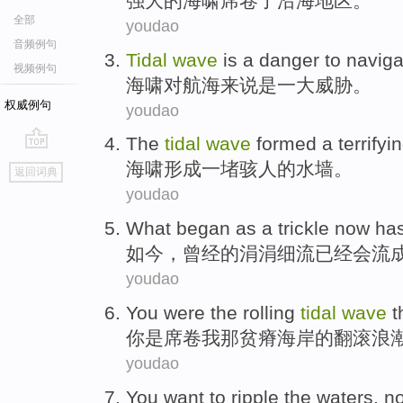
强大的
海啸
席卷
了
沿海地区
。
全部
youdao
音频例句
Tidal
wave
is
a
danger
to
naviga
视频例句
海啸
对
航海
来说
是
一
大威胁
。
权威例句
youdao
The
tidal
wave
formed
a
terrifyi
go
海啸
形成
一
堵骇人
的
水
墙
。
返回词典
top
youdao
What began as a
trickle
now
ha
如今
，曾经的
涓涓
细流
已经
会流
youdao
You
were
the
rolling
tidal
wave
t
你
是
席卷
我
那
贫瘠
海岸
的
翻滚
浪
youdao
You
want to
ripple
the
waters,
no