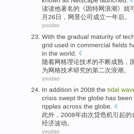
known
as
Netscape
launched
.
读读
他
著名
的《
因特网
浪潮
》就
月
26
日，网景
公司
成立
一
年后
。
youdao
With
the
gradual
maturity
of
tec
grid
used in
commercial
fields
h
in
the
world.
随着
网格
理论
技术
的
不断
成熟
，
为
网格技术研究的
第二
次
浪潮
。
youdao
In addition
in 2008
the
tidal
wav
crisis
swept
the
globe
has
been 
ripples
across the globe.
此外
，2008年
由
次贷
危机
引起
的
经济
波动
。
youdao