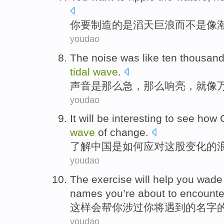
你
要
制造
的
是滔天巨浪
而不是
像
youdao
The
noise
was
like
ten thousan
tidal
wave
.
声音
是
那么急，那么响亮，就
像
youdao
It will
be
interesting
to
see
how
wave
of
change
.
了解
中国
是
如何
应对
这股
变化
的
youdao
The
exercise
will
help
you
wade
names
you’re about to
encounte
这样
会
帮
你
涉
过
你将
遇到
的
名字
youdao