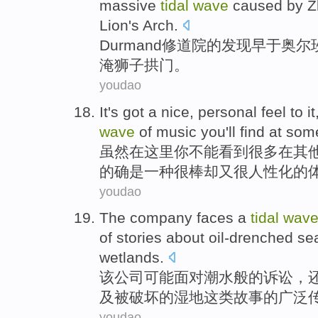
massive
tidal
wave
caused
by
Z
Lion
's Arch
.
Durmand
修道院的发现早于
奥尔
淹
狮子拱门。
youdao
It
's got
a
nice
,
personal
feel
to
it
wave
of
music
you
'll
find
at
som
虽然
在
这里
你
不能
看到
很多
在
其
的确
是
一种
很棒却又很
人性化
的
youdao
The
company
faces
a
tidal
wav
of
stories
about
oil-drenched
se
wetlands
.
该
公司
可能
面对
潮水
般的
诉讼
，
及
被破坏
的
湿地这类
故事
的
广泛
youdao