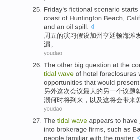
Friday
's
fictional scenario
starts
coast of
Huntington
Beach
,
Cali
and
an oil
spill
.
周五
的
演习
假设
加州
亨廷顿
海滩
漏
。
youdao
The other
big
question
at the c
tidal
wave
of
hotel
foreclosures
opportunities
that
would
present
另外
这次
会议
最大
的
另
一
个
议题
潮
何时
将
到来
，
以及
这
将会
带来
youdao
The
tidal
wave
appears
to have 
into brokerage
firms
,
such as
Ba
people
familiar with
the matter.