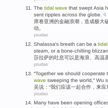
The
tidal
wave
that
swept
Asia
h
sent
ripples
across
the globe
.
席卷
亚洲
的
金融
浪潮，造成
极大
动。
youdao
Shalassa
's
breath
can be
a
tida
steam
,
or
a
bone-chilling
blizzar
莎
拉萨
的
吐
息
可以
是
海浪
、高温
youdao
"Together
we
should
cooperate
wave
sweeping
the world
,"
Wu s
吴说
：“
我们
应该
一起合作
，
来
应
youdao
Many
have been opening office