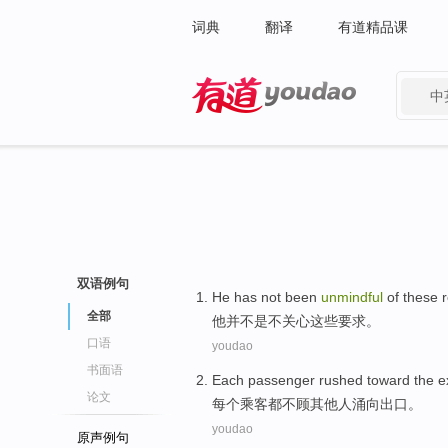
词典
翻译
有道精品课
中
有道 - 网易旗下搜索
双语例句
He
has not
been
unmindful
of
these
全部
他
并
不是不
关心
这些
要求。
口语
youdao
书面语
Each
passenger
rushed
toward the
e
论文
每个
乘客
都不
顾其他人
涌
向
出口
。
youdao
原声例句