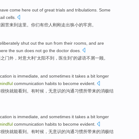
have
come
here
out
of
great trials and tribulations
.
Some
jail cells
.
难
困苦
来到
这里
。你们有些人
刚刚
走出
狭小
的
牢房。
eliberately
shut out
the
sun
from their rooms, and are
here the
sun
does not go
the doctor
does.
拒
之门外，对
意大利
“
太阳
不到，
医生
到”
的
谚语
不屑一顾
。
cation
is immediate, and sometimes it
takes
a
bit
longer
indful
communication
habits
to
become evident
.
你很快就能看到。有时候，
无意识
的沟通
习惯
所带来的
消极
结
cation
is immediate, and sometimes it
takes
a
bit
longer
indful
communication
habits
to
become evident
.
你很快就能看到。有时候，
无意识
的沟通
习惯
所带来的
消极
结