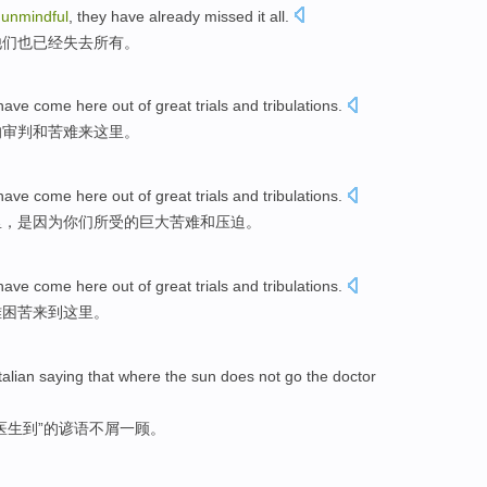
unmindful
,
they
have already
missed it
all
.
他们
也
已经
失去
所有
。
have
come
here
out of
great
trials
and
tribulations
.
的
审判
和
苦难
来
这里
。
have
come
here
out
of
great
trials
and
tribulations
.
里
，是因为你们所受
的
巨大
苦难
和
压迫。
have
come
here
out of great
trials
and tribulations.
难困苦
来到
这里
。
talian
saying
that where the
sun
does not
go
the
doctor
医生
到
”
的
谚语
不屑一顾
。