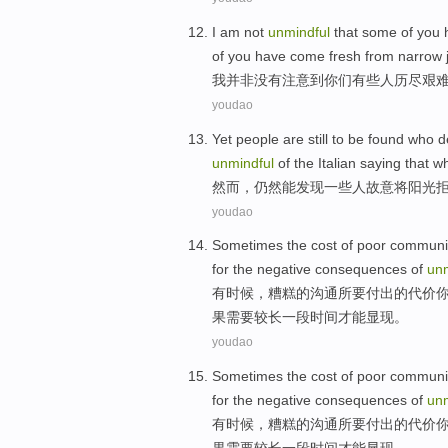
I am
not
unmindful
that
some
of
you
of you have come fresh from narrow
我
并非没有
注意到
你们
有些
人
历尽
艰
youdao
Yet
people
are still
to be
found
who
d
unmindful
of the
Italian
saying
that w
然而
，
仍然
能
发现
一些人
故意
将
阳光
youdao
Sometimes
the
cost
of
poor
communi
for the
negative consequences
of
unm
有时候
，
糟糕
的
沟通
所要付出
的
代价
果
需要
较长
一
段
时间才能
显现
。
youdao
Sometimes
the
cost
of
poor
communi
for the
negative consequences
of
unm
有时候
，
糟糕
的
沟通
所要付出
的
代价