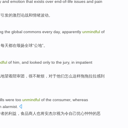
y
and
emotion
that exists over
end-of-life
issues and
pain
所引发
的
激烈
论战
和
情绪
波动。
ing
the global
commons
every day
,
apparently
unmindful
of
，
每天
都在
颂扬
全球
“
公
地”。
dful
of
him
, and
looked
only
to
the jury
,
in impatient
儿
地望着
陪审团
，很不耐烦，
对于
他们
怎么
这样拖拖拉拉
感到
ills
were too
unmindful
of the
consumer
, whereas
h alarmist.
费者
的利益，食品
商人也
将安杰尔视为令自己忧心忡忡的恶