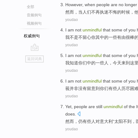
However
,
when
people are
no longer
全部
然而
，
当
人们
不再
执迷不
悔
的时候，
音频例句
youdao
视频例句
I am
not
unmindful
that
some
of
you
权威例句
我
不是不
留心
你
其中
的
一些
有
由
很棒
youdao
go
I am
not
unmindful
that
some
of
you
返回词典
top
我
知道
你们
中的
一些
人
，今天
来到
这
youdao
I
am not
unmindful
that
some
of
you
莪
并非
没有留意到
你们
有些
人
历尽
困
youdao
Yet
,
people
are
still
unmindful
of
the
I
does.
然而
，
仍
有些
人
对
意大利
“
太阳
不到，
youdao