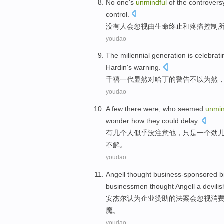
No
one
's
unmindful
of the
controvers
control
.
没有
人
会忽视由生命
终止
和
疼痛
控制
youdao
The millennial
generation
is celebrat
Hardin
's
warning
.
千禧
一
代
显然
对
哈丁
的
警告
不以为然
youdao
A
few there were
,
who
seemed
unmin
wonder
how
they
could delay.
有
几个
人
似乎
没注意
他
，
只是
一
个
劲
不解
。
youdao
Angell
thought
business-sponsored
b
businessmen
thought
Angell
a devilis
安杰尔
认为
企业赞助
的
法案
会忽视
消
魔。
youdao