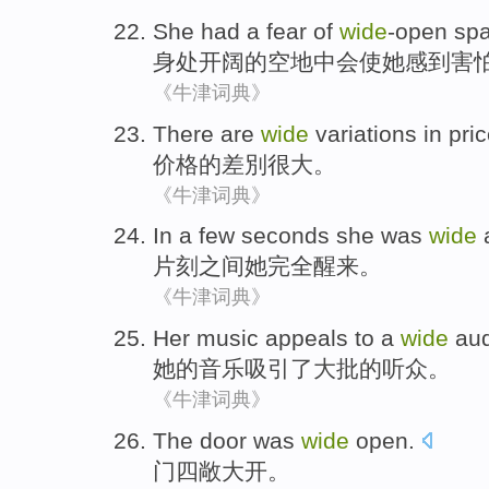
She
had a
fear
of
wide
-open
sp
身处开阔
的
空地中会使
她
感到害
《牛津词典》
There are
wide
variations in
pri
价格
的差
別
很大。
《牛津词典》
In a few seconds
she
was
wide
片刻
之间
她
完全
醒来
。
《牛津词典》
Her
music
appeals to
a
wide
au
她
的
音乐
吸引
了
大批
的
听众
。
《牛津词典》
The door
was
wide
open
.
门
四
敞
大
开
。