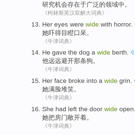
研究
机会
存在
于
广泛
的
领域中。
《柯林斯英汉双解大词典》
Her
eyes were
wide
with horror
.
她
吓得
目瞪口呆
。
《牛津词典》
He
gave
the dog
a
wide
berth
.
他
远远避开
那条
狗。
《牛津词典》
Her
face
broke into a
wide
grin
.
她
满脸
堆笑
。
《牛津词典》
She
had left
the door
wide
open
她
把
房门敞开着。
《牛津词典》