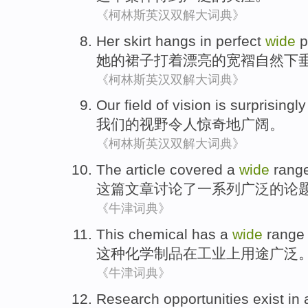
《柯林斯英汉双解大词典》
Her
skirt
hangs in perfect
wide
p
她
的
裙子
打着漂亮的
宽
褶自然下
《柯林斯英汉双解大词典》
Our
field
of
vision
is surprisingly
我们
的
视野
令人
惊奇地广阔。
《柯林斯英汉双解大词典》
The
article
covered
a
wide
rang
这
篇文章
讨论了
一系列
广泛
的
论
《牛津词典》
This
chemical
has a
wide
range
这种
化学
制品
在
工业
上用途
广泛
《牛津词典》
Research
opportunities
exist
in