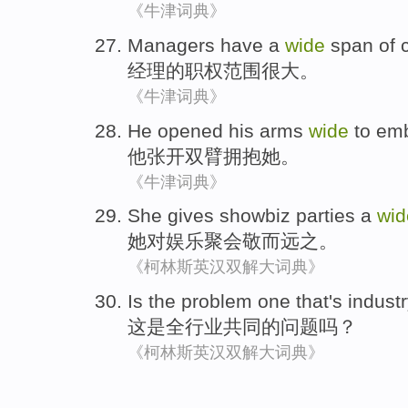
《牛津词典》
Managers
have
a
wide
span
of c
经理
的职权范围
很大
。
《牛津词典》
He
opened his
arms
wide
to
em
他
张开
双臂
拥抱
她
。
《牛津词典》
She
gives
showbiz
parties
a
wid
她
对
娱乐
聚会
敬而远之
。
《柯林斯英汉双解大词典》
Is
the
problem
one
that
's
industr
这
是
全行业共同
的
问题
吗？
《柯林斯英汉双解大词典》