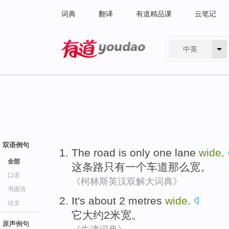
词典
翻译
有道精品课
云笔记
中英
有道 - 网易旗下搜索
双语例句
The
road
is only
one
lane
wide
.
全部
这
条路
只有
一个
车道那么
宽
。
口语
《柯林斯英汉双解大词典》
书面语
It
's about
2
metres
wide
.
论文
它
大约
2
米
宽
。
原声例句