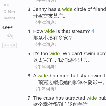
《牛津词典》
全部
Jenny
has
a
wide
circle of frien
音频例句
珍妮
交友
甚广。
视频例句
《牛津词典》
权威例句
How
wide
is
that stream
?
那条
小溪
有多
宽
？
go
《牛津词典》
返回词典
top
It
's too
wide
.
We
can't
swim acr
这
太
宽了
，
我们
游
不
过去。
《牛津词典》
A
wide
-brimmed
hat
shadowed
一
顶宽边
帽
把
她
的
脸
罩在
阴影
中
《牛津词典》
The
case
has attracted
wide
pub
这个
案件
得到
广泛的关注。