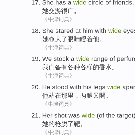
She
has
a
wide
circle of friends.
她
交游
很
广。
《牛津词典》
She
stared at
him
with
wide
eye
她
睁
大了
眼睛
瞪着
他
。
《牛津词典》
We
stock a
wide
range
of
perfu
我们
备有
各种
各样
的
香水
。
《牛津词典》
He
stood
with his legs
wide
apar
他
站在那里
，两腿叉
開
。
《牛津词典》
Her
shot
was
wide
(
of the
target
她
的
枪脱
了
靶
。
《牛津词典》