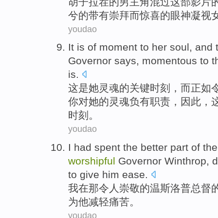
胡子
拉
茬
的
男
主角混过这部影片
兮的带有
崇拜
而
惊喜
的
眼神
凝视女
youdao
It
is
of
moment
to
her
soul
,
and
Governor
says
, momentous
to
t
is.
这
是
她
灵魂
的
关键
时刻
，
而
正如
你对
她
的灵魂
负有职责
，
因此
，
时刻。
youdao
I
had
spent
the
better part
of
the
worshipful
Governor Winthrop
, 
to give
him
ease
.
我
在
那
令人崇敬
的
温斯洛普
总督
为
他
减轻痛苦。
youdao