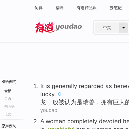
词典
翻译
有道精品课
云笔记
中英
有道 - 网易旗下搜索
双语例句
It is
generally
regarded
as
benev
全部
lucky
.
口语
龙
一般
被
认为
是瑞兽
，拥有巨大
书面语
youdao
论文
A
woman
completely
devoted he
原声例句