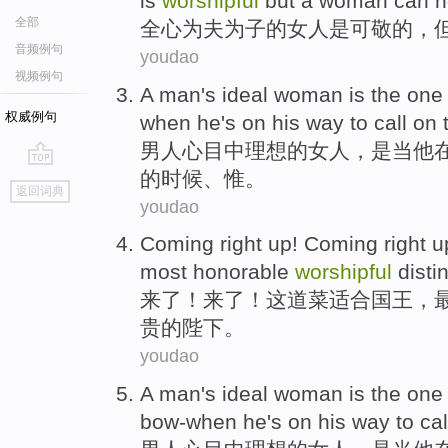
is
worshipful
but
a woman can
n
全部
全
心为
夫
为
子
的
女人
是可敬
的，
音频例句
youdao
视频例句
A man
's ideal
woman
is
the one
权威例句
when
he
's
on his way to call
on
男人
心目中
理想
的
女人
，
是
当
他
的时候、惟。
go
返回词典
top
youdao
Coming
right
up
! Coming right u
most
honorable
worshipful
disti
来
了
！来了！
这
道菜
适合
国王
，
贵的陛下。
youdao
A man
's ideal
woman
is
the one
bow-when he
's
on
his
way
to cal