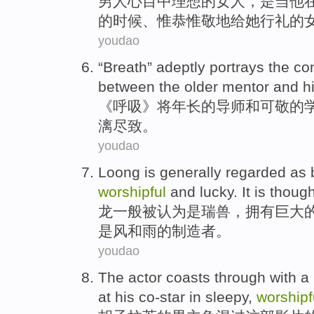
男人
心目中
理想的
女人
，
是
当
他
的
时候、惟恭惟敬
地
给
她行礼的
youdao
“
Breath
” adeptly portrays the c
between
the
older
mentor
and
h
《
呼吸
》将
年长
的
导师
和
可敬
的
漓尽致
。
youdao
Loong
is
generally
regarded
as 
worshipful
and
lucky
. It
is
though
龙
一般
被
认为
是
瑞兽，拥有巨大
是
风
和
雨
的
制造者。
youdao
The actor
coasts through
with
a
at
his co-star in
sleepy
,
worshipf