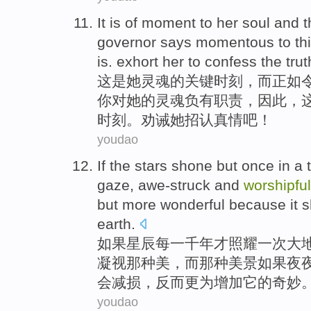
It
is
of
moment
to
her
soul
and
t
governor
says
momentous to
th
is.
exhort
her
to
confess
the
trut
这
是
她
灵魂
的
关键
时刻
，
而正如
你
对
她的灵魂
负有职责
，
因此
，
时刻。
劝诫
她
招认
真情
吧！
youdao
If
the
stars
shone
but
once
in a
gaze
,
awe-struck
and
worshipful
but
more
wonderful because
it
s
earth
.
如果
星辰每
一千
年
才照耀
一次
大
凝视
那种美，而那种
美景
如果
夜
会
减损，反而
更为
增加
它
的
奇妙
youdao