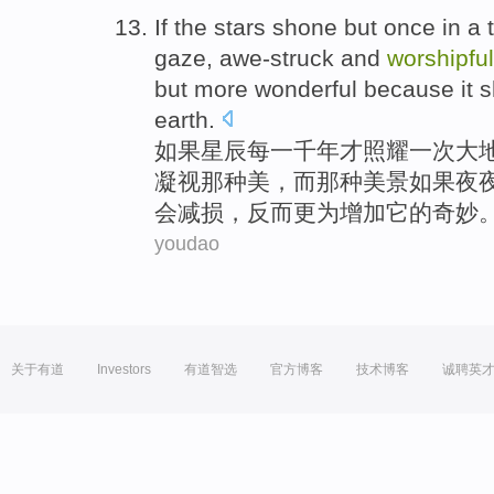
If
the
stars
shone
but
once
in a
gaze
,
awe-struck
and
worshipful
but
more
wonderful because
it
s
earth
.
如果
星辰每
一千
年
才照耀
一次
大
凝视
那种美，而那种
美景
如果
夜
会
减损，反而
更为
增加
它
的
奇妙
youdao
关于有道
Investors
有道智选
官方博客
技术博客
诚聘英