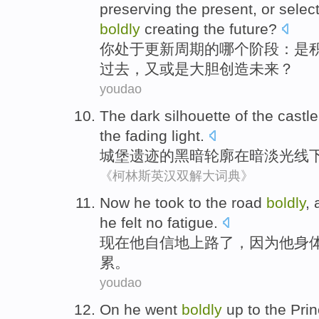
preserving
the
present
,
or
select
boldly
creating
the future
?
你
处于
更新
周期
的
哪个阶段：
是
过去
，又
或是
大胆
创造
未来
？
youdao
The
dark
silhouette
of the
castle
the
fading
light
.
城堡
遗迹
的
黑暗
轮廓
在
暗淡
光线
《柯林斯英汉双解大词典》
Now
he
took
to the road
boldly
,
he
felt
no
fatigue
.
现在
他
自信
地
上路了
，
因为
他身
累。
youdao
On
he
went
boldly
up
to
the Pri