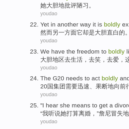
她
大胆地
批评
陋习
。
youdao
Yet
in another
way
it
is
boldly
ex
然而
另
一方面
它
却是
大胆直白的
youdao
We
have
the
freedom
to
boldly
l
大胆地区去
生活
，
去笑
，
去
爱
，
youdao
The G20
needs to
act
boldly
an
20
国
集团
需要
迅速
、
果断
地向前
youdao
"
I
hear
she
means to
get a divo
“
我
听说
她
打算
离婚
，”
詹尼
冒失地
youdao