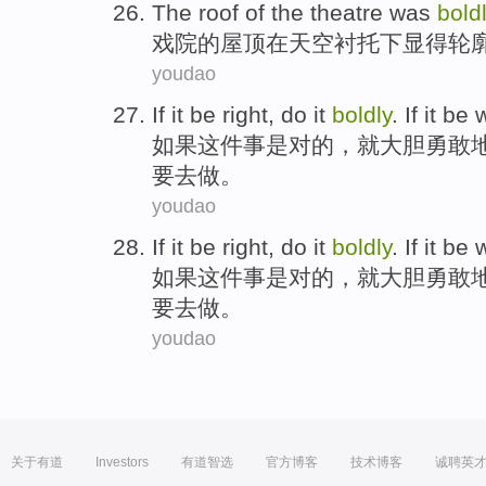
The
roof
of
the
theatre was
bold
戏院
的
屋顶
在天空衬托
下
显得轮
youdao
If
it
be
right
,
do
it
boldly
. If it be
如果
这件事
是
对
的，
就
大胆勇敢
要去做。
youdao
If
it
be
right
,
do
it
boldly
. If it be
如果
这件事
是
对
的，
就
大胆勇敢
要去做。
youdao
关于有道
Investors
有道智选
官方博客
技术博客
诚聘英