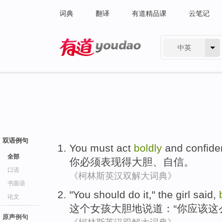
词典
翻译
有道精品课
云笔记
中英
有道 - 网易旗下搜索
双语例句
You
must
act
boldly
and
confide
全部
你
必须
表现
得大胆
、
自信
。
口语
《柯林斯英汉双解大词典》
书面语
"
You
should
do
it,"
the
girl
said
,
论文
这个
女孩
大胆地
说道
：“
你
应该
这
原声例句