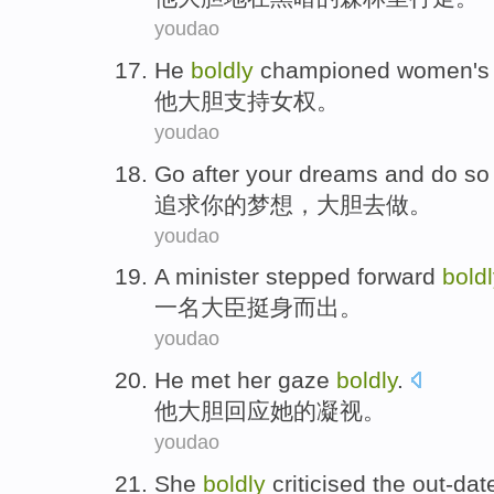
youdao
He
boldly
championed women's 
他
大胆
支持
女权。
youdao
Go after
your
dreams
and
do so
追求
你
的
梦想
，
大胆去
做
。
youdao
A
minister
stepped forward
boldl
一名
大臣
挺身而出
。
youdao
He
met
her
gaze
boldly
.
他
大胆回应
她
的
凝视
。
youdao
She
boldly
criticised
the
out-dat