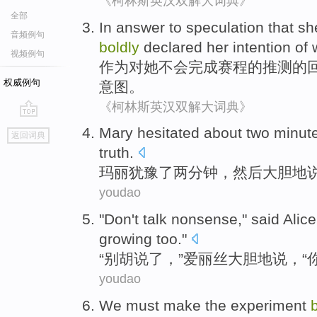
《柯林斯英汉双解大词典》
全部
In answer
to
speculation that
sh
音频例句
boldly
declared
her
intention
of
视频例句
作为
对
她
不会
完成
赛程
的
推测
的
权威例句
意图
。
《柯林斯英汉双解大词典》
go
Mary
hesitated about
two
minut
返回词典
top
truth
.
玛丽
犹豫
了
两
分钟
，
然后
大胆地
youdao
"
Don't
talk nonsense
,"
said
Alice
growing
too
."
“
别
胡说
了，”
爱丽丝
大胆
地
说
，“
youdao
We
must
make
the experiment