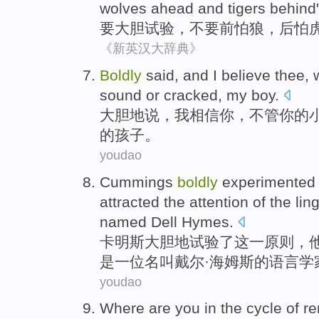
wolves
ahead
and
tigers
behind"
要
大胆
试验
，
不要
前
怕
狼
，
后怕
《新英汉大辞典》
Boldly
said
, and
I
believe
thee
,
sound
or
cracked
,
my
boy
.
大胆地
说
，
我
相信
你
，
不管
你
的
的
孩子
。
youdao
Cummings
boldly
experimented
attracted
the
attention
of the
lin
named
Dell Hymes
.
卡明斯
大胆地
试验了
这
一原则
，
是
一
位
名叫
戴尔·海姆斯的
语言学
youdao
Where are
you
in the
cycle
of
re