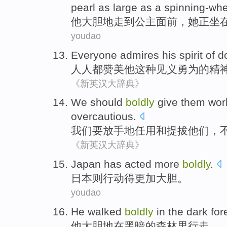
pearl
as
large
as
a
spinning-whe
他
大胆
地走
到
公主
面前，她
正
坐
youdao
Everyone
admires
his
spirit
of
d
人人都
赞美
他
这种见义勇为
的
精
《新英汉大辞典》
We
should
boldly
give them wo
overcautious
.
我们
要
放手
地
任用
和
提拔
他们
，
《新英汉大辞典》
Japan
has acted
more
boldly
.
日本
则
行动得
更加
大胆。
youdao
He
walked
boldly
in
the dark
for
他
大胆地
在
黑暗
的
森林里行走
。