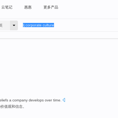
云笔记
惠惠
更多产品
英
eliefs
a
company
develops
over
time
.
的
价值观
和
信念
。