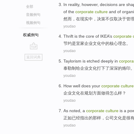
In
reality
,
however
,
decisions
are sh
全部
of
the
corporate
culture
and
of
organi
音频例句
然而
，
在
现实中
，
决策
不仅
取决于
管
视频例句
youdao
权威例句
Thrift
is
the
core
of
IKEA’s
corporate
节约
是
宜家
企业
文化
中的
核心
理念。
youdao
go
返回词典
top
Taylorism
is
etched
deeply
in
corpora
泰勒
制给
企业
文化打下了
深深的
烙印
youdao
How
well
does your
corporate
culture
企业
文化
在
规划
方面
做
得怎么样？
youdao
As
noted
, a
corporate
culture
is
a pow
正如
已经
指出
的那样，
公司
文化
是
很
youdao