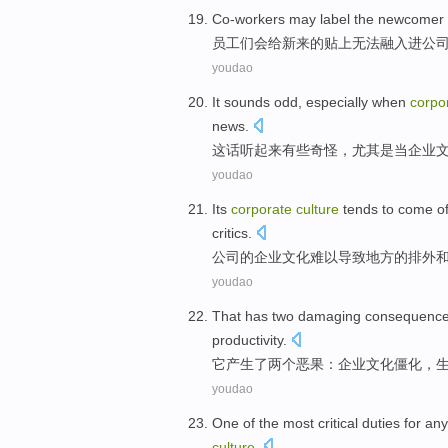
Co-workers
may
label
the newcomer
员工们
会
给
新来
的贴上
无法
融入
进
公
youdao
It sounds
odd
,
especially
when
corpo
news.
这话
听起来
有些奇怪
，
尤其是
当
企业
youdao
Its
corporate
culture
tends to come o
critics
.
公司
的
企业
文化
难以导致
地方
的
排外
youdao
That
has
two
damaging consequenc
productivity
.
它
产生了
两个
恶果
：
企业
文化
僵化，
youdao
One
of
the most
critical
duties
for an
culture
.