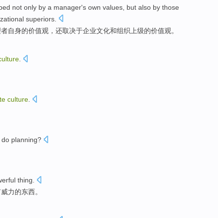
aped
not only
by a
manager
's own
values
,
but also
by those
zational
superiors
.
理者
自身
的
价值观
，
还
取决于
企业
文化
和
组织
上级
的价值观。
culture
.
te
culture
.
。
do
planning
?
erful
thing
.
有威力的东西。