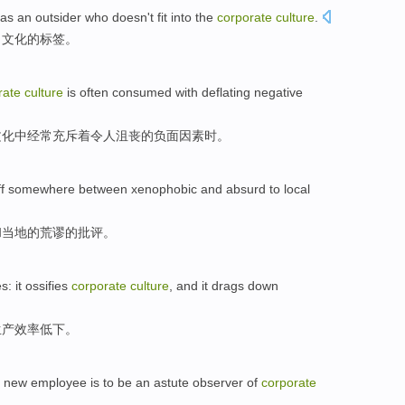
as an outsider who
doesn't
fit into
the
corporate
culture
.
司
文化的
标签
。
rate
culture
is
often
consumed with
deflating
negative
文化
中
经常
充斥
着令人沮丧的负面因素时。
ff
somewhere
between
xenophobic
and
absurd
to
local
和
当地
的荒谬
的
批评
。
es:
it
ossifies
corporate
culture
, and it
drags down
生产效率
低下
。
y
new
employee
is
to be an
astute
observer of
corporate