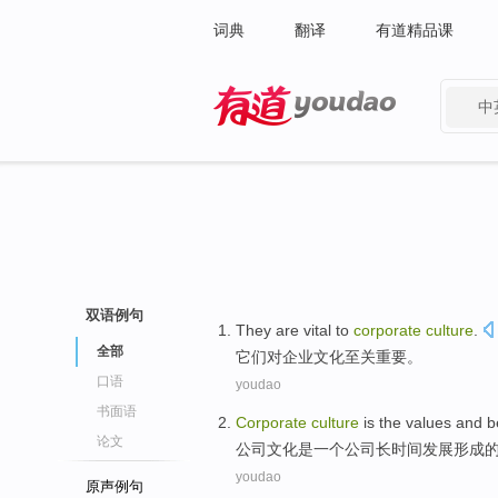
词典
翻译
有道精品课
中
有道 - 网易旗下搜索
双语例句
They
are vital
to
corporate
culture
.
全部
它们
对
企业
文化
至关
重要。
口语
youdao
书面语
Corporate
culture
is
the
values
and
b
论文
公司
文化
是
一个
公司
长时间
发展形成
youdao
原声例句