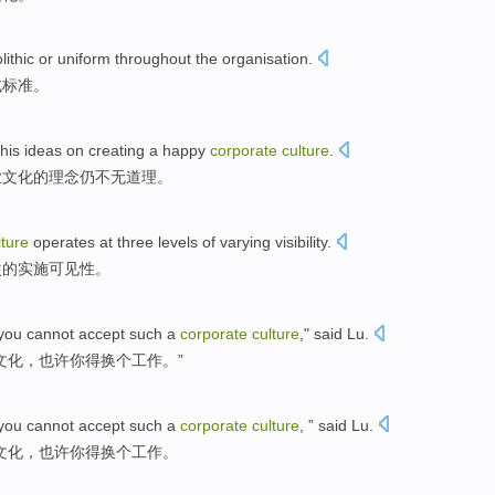
lithic
or
uniform
throughout the
organisation
.
或
标准。
 his
ideas
on
creating
a
happy
corporate
culture
.
业
文化的
理念
仍不无道理。
lture
operates at
three
levels
of
varying
visibility
.
次
的
实施
可见性。
you
cannot
accept
such a
corporate
culture
," said
Lu
.
文化
，
也许
你
得
换个
工作
。”
you
cannot
accept
such a
corporate
culture
, ” said
Lu
.
文化
，
也许
你
得
换个
工作
。