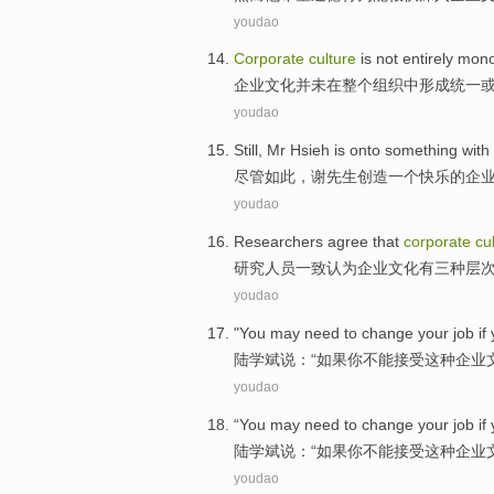
youdao
Corporate
culture
is
not entirely mono
企业
文化
并未
在
整个
组织中
形成
统一
youdao
Still
, Mr
Hsieh
is onto something with
尽管如此
，
谢先生
创造
一个
快乐
的
企
youdao
Researchers
agree
that
corporate
cu
研究人员
一致
认为
企业
文化
有
三种
层
youdao
"You
may
need to
change
your
job
if
陆学斌
说：“
如果
你
不能
接受
这种
企业
youdao
“You
may
need to
change
your
job
if
陆学斌
说：“
如果
你
不能
接受
这种
企业
youdao