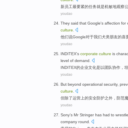
新
员工
最
要紧
的
任务
就是
机敏地
观察
youdao
They
said that
Google's
affection
for
culture
.
他们
说
Google
对于
我们
犬类
朋友
的
喜
youdao
INDITEX's
corporate
culture
is chara
level
of
demand
.
INDITEX
的
企业
文化
是以
团队协作
，
youdao
But
beyond
operational
security
,
prev
culture
.
但
除了
运营上
的
安全防护
之外，
防范
youdao
Sony
’s
Mr
Stringer
has
had to
wrestl
company
round.