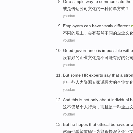
Or
a
simple
way
to communicate
the
或是
传达
公司
文化
的
一种
简单
方式
？
youdao
Employers
can
have
vastly
different
c
不同
的
雇主
，
会
有
截然
不同的
企业
文
youdao
Good
governance
is
impossible
witho
没有
好的
企业
文化
是
不可能
有好的
公
youdao
But
some
HR
experts
say that
a
stro
但
一些
人力资源
专家
说
强大的
企业
文
youdao
And this
is
not only
about individual
b
这
不仅
是
个人
行为
，
而且
是一
种企业
youdao
But
he
hopes that
ethical
behaviour
w
然而
他
希望
道德
行为
能
很快
深入
企业