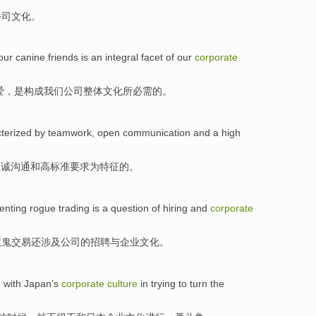
公司
文化
。
our
canine
friends
is
an integral
facet
of
our
corporate
爱
，
是
构成
我们
公司
整体文化所
必需
的。
cterized by
teamwork
,
open
communication
and
a high
坦诚
沟通
和
高标准要求为特征
的
。
enting
rogue
trading
is
a question
of
hiring
and
corporate
魔鬼
交易
还
涉及公司的
招聘
与
企业
文化
。
e
with
Japan’s
corporate
culture
in
trying
to
turn the