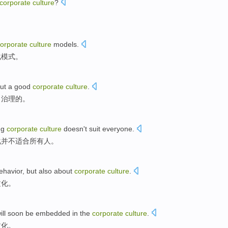
corporate
culture
?
orporate
culture
models
.
化
模式
。
ut
a good
corporate
culture
.
司治理
的。
ng
corporate
culture
doesn't
suit
everyone
.
化
并不
适合
所有人
。
ehavior
,
but also
about
corporate
culture
.
文化
。
ill
soon be
embedded in
the
corporate
culture
.
文化
。