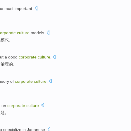
he most
important
.
orporate
culture
models
.
化
模式
。
ut
a good
corporate
culture
.
司治理
的。
heory
of
corporate
culture
.
。
e
on
corporate
culture
.
问题
。
so
specialize in
Japanese
.