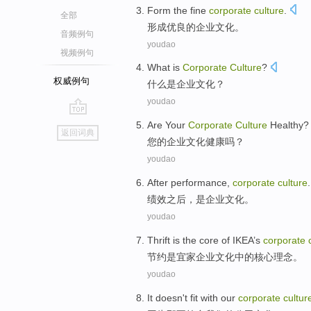
Form
the
fine
corporate
culture
.
全部
形成
优良
的
企业
文化
。
音频例句
youdao
视频例句
What
is
Corporate
Culture
?
权威例句
什么
是
企业
文化
？
youdao
go
Are
Your
Corporate
Culture
Healthy
?
返回词典
top
您
的
企业
文化
健康
吗？
youdao
After
performance
,
corporate
culture
.
绩效
之后
，
是企业
文化
。
youdao
Thrift
is
the
core
of
IKEA’s
corporate
节约
是
宜家
企业
文化
中的
核心
理念。
youdao
It doesn
't
fit with
our
corporate
cultur