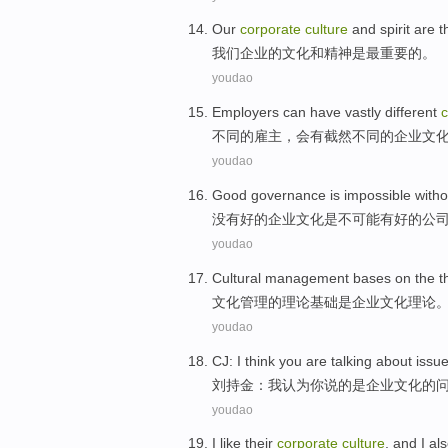
Our
corporate
culture
and
spirit
are
t
我们
企业
的
文化
和
精神
是
最
重要
的。
youdao
Employers
can
have
vastly
different
c
不同
的
雇主
，
会
有
截然
不同的
企业
文
youdao
Good
governance
is
impossible
witho
没有
好的
企业
文化
是
不可能
有好的
公
youdao
Cultural
management
bases
on
the
t
文化
管理
的
理论
基础
是
企业
文化
理论
youdao
CJ
:
I
think
you
are
talking about
issu
刘持金
：
我
认为
你
说
的
是
企业
文化
的
youdao
I
like
their
corporate
culture
, and I
al