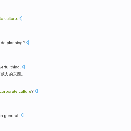
te
culture
.
。
do
planning
?
erful
thing
.
有威力的东西。
corporate
culture
?
in general
.