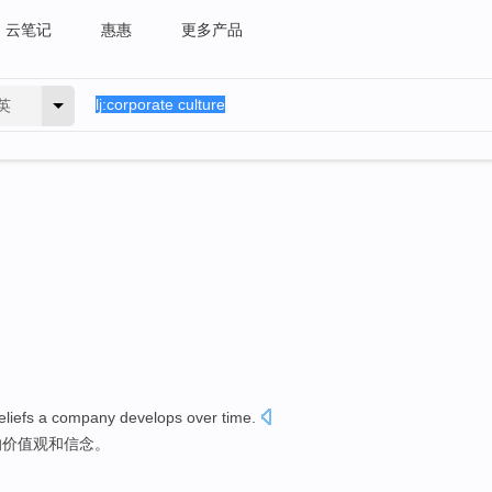
云笔记
惠惠
更多产品
英
eliefs
a
company
develops
over
time
.
的
价值观
和
信念
。