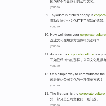
因为
那
不
符合
我们
的
公司
文化。
youdao
Taylorism
is
etched
deeply
in
corpora
泰勒
制给
企业
文化打下了
深深的
烙印
youdao
How
well
does your
corporate
culture
企业
文化
在
规划
方面
做
得怎么样？
youdao
As
noted
, a
corporate
culture
is
a pow
正如
已经
指出
的那样，
公司
文化
是
很
youdao
Or
a
simple
way
to communicate
the
或是
传达
公司
文化
的
一种
简单
方式
？
youdao
The first
part
is
the
corporate
culture
第
一部分
是
公司
文化
的
一般
问题。
youdao