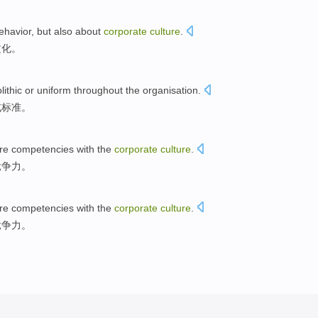
ehavior
,
but also
about
corporate
culture
.
文化
。
lithic
or
uniform
throughout the
organisation
.
或
标准。
re
competencies
with the
corporate
culture
.
竞争力
。
re
competencies
with the
corporate
culture
.
竞争力
。