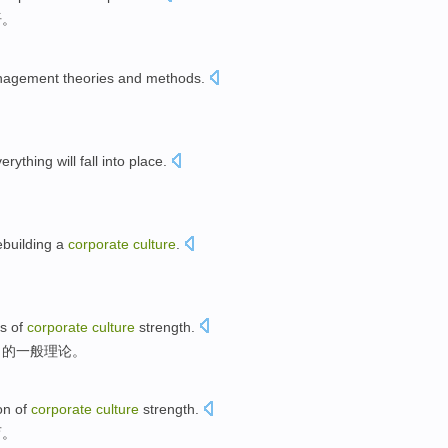
语
。
nagement
theories
and
methods
.
。
verything
will
fall into
place
.
ebuilding
a
corporate
culture
.
es
of
corporate
culture
strength.
力
的
一般
理论
。
on
of
corporate
culture
strength
.
育
。