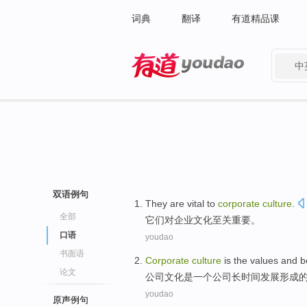
词典
翻译
有道精品课
中
有道 - 网易旗下搜索
双语例句
They
are vital
to
corporate
culture
.
全部
它们
对
企业
文化
至关
重要。
口语
youdao
书面语
Corporate
culture
is
the
values
and
b
论文
公司
文化
是
一个
公司
长时间
发展形成
youdao
原声例句