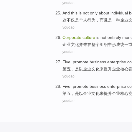
youdao
And this
is
not only
about individual
b
这
不仅
是
个人
行为
，
而且
是一
种企业
youdao
Corporate
culture
is
not entirely mono
企业
文化
并未
在
整个
组织中
形成
统一
youdao
Five
,
promote
business
enterprise
co
第五
，是以
企业
文化
来提升
企业
核心
youdao
Five
,
promote
business
enterprise
co
第五
，是以
企业
文化
来提升
企业
核心
youdao