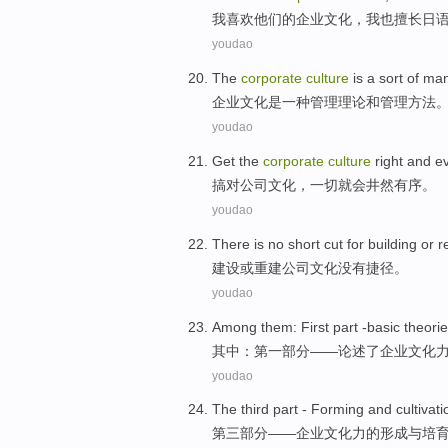
我
喜欢
他们的
企业
文化
，我
也
擅长
日
youdao
The
corporate
culture
is
a
sort of
ma
企业
文化
是
一
种
管理
理论
和
管理方法
youdao
Get
the
corporate
culture
right and
e
搞
对
公司
文化
，
一切
就会
井然
有序
。
youdao
There is no
short cut for
building
or
r
建设
或
重建
公司
文化
没有
捷径
。
youdao
Among them
:
First
part
-basic
theori
其中
：
第
一部分
——论述了
企业文化
youdao
The third
part
-
Forming
and
cultivati
第三
部分
——
企业
文化力
的
形成
与
培